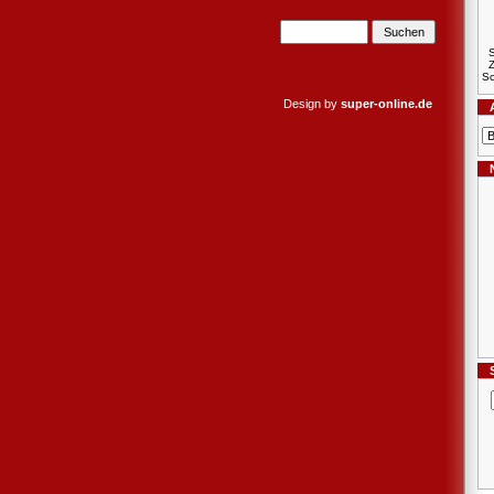
S
Sc
Design by
super-online.de