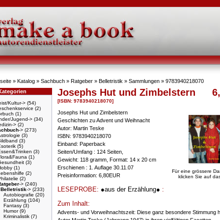
seite
»
Katalog
»
Sachbuch
»
Ratgeber
»
Belletristik
»
Sammlungen
»
9783940218070
Josephs Hut und Zimbelstern
6
Kategorien
[ISBN: 9783940218070]
ist/Kultur->
(54)
schenkservice
(2)
Josephs Hut und Zimbelstern
örbuch
(1)
nder/Jugend->
(34)
Geschichten zu Advent und Weihnacht
dizin->
(2)
Autor: Martin Teske
achbuch
->
(273)
strologie
(3)
ISBN: 9783940218070
Bildband
(3)
Einband: Paperback
soterik
(5)
Essen&Trinken
(3)
Seiten/Umfang : 124 Seiten,
Flora&Fauna
(1)
Gewicht: 118 gramm, Format: 14 x 20 cm
Gesundheit
(3)
Erschienen : 1. Auflage 30.11.07
Hobby
(1)
Für eine grössere Da
ebenshilfe
(2)
Preisinformation: 6,80EUR
klicken Sie auf das
hilatelie
(2)
Ratgeber
->
(240)
LESEPROBE:
●aus der Erzählung●
:
Belletristik
->
(233)
Autobiografie
(20)
Erzählung
(104)
Zum Inhalt:
Fantasy
(3)
Humor
(9)
Advents- und Vorweihnachtszeit: Diese ganz besondere Stimmung h
Kriminalistik
(7)