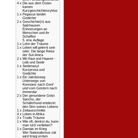
4 x
Die aus dem Osten
kamen
Kurzgeschichtenzyklus
1 x
Pegasus landet
Gedichte
2 x
Geschichte(n) aus
Salzhausen
Erinnerungen an
Menschen und ihr
Schaffen
5. erw. Auflage
1 x
Lohn der Träume
1 x
Leben will gelernt sein
oder: Die lange Reise
der Suri Anica
2 x
Mit Haut und Haaren -
Leib und Seele
1 x
Seelenasyl
Kurzprosa und
Gedichte
1 x
Ein Jakobsweg
Unterwegs von
Konstanz nach Genf
und vom Gestern nach
Immerdar
2 x
Der genundene Geist
Sancho, der
Schäferhund entdeckt
den Sinn seines Lebens
1 x
Zeitausschnitte
4 x
Leben in Afrika
2 x
Trudis Träume
1 x
Wie oft, denkst du, kann
man sich verlieben?
1 x
Damals im Krieg
Wer Nationalismus sät
wird Krieg ernten