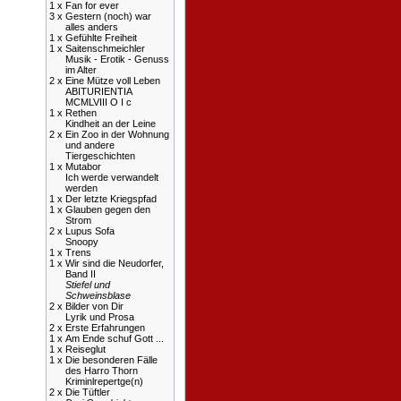
1 x
Fan for ever
3 x
Gestern (noch) war
alles anders
1 x
Gefühlte Freiheit
1 x
Saitenschmeichler
Musik - Erotik - Genuss
im Alter
2 x
Eine Mütze voll Leben
ABITURIENTIA
MCMLVIII O I c
1 x
Rethen
Kindheit an der Leine
2 x
Ein Zoo in der Wohnung
und andere
Tiergeschichten
1 x
Mutabor
Ich werde verwandelt
werden
1 x
Der letzte Kriegspfad
1 x
Glauben gegen den
Strom
2 x
Lupus Sofa
Snoopy
1 x
Trens
1 x
Wir sind die Neudorfer,
Band II
Stiefel und
Schweinsblase
2 x
Bilder von Dir
Lyrik und Prosa
2 x
Erste Erfahrungen
1 x
Am Ende schuf Gott ...
1 x
Reiseglut
1 x
Die besonderen Fälle
des Harro Thorn
Kriminlrepertge(n)
2 x
Die Tüftler