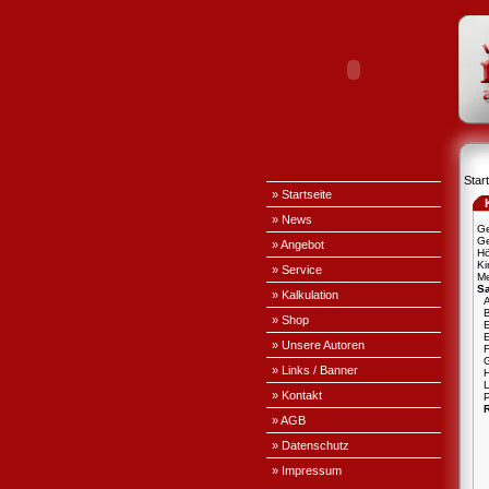
Start
» Startseite
» News
Ge
Ge
» Angebot
H
Ki
» Service
Me
S
» Kalkulation
A
» Shop
E
» Unsere Autoren
» Links / Banner
L
» Kontakt
P
» AGB
» Datenschutz
» Impressum