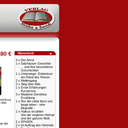
,80 €
Warenkorb
4 x
Der Anruf
1 x
Salzhäuser Gesichter
... und ihre besonderen
Geschichten
1 x
Unterwegs- Erlebnisse
am Rand des Reisen
2 x
Wellengang
2 x
Sieg über Aids
1 x
Erste Erfahrungen
Kurzprosa
3 x
Madame Dorothea
Erzählung
rstellung
1 x
Nur die Liebe lässt uns
 Bild.
lange leben -
eine
Biografie -
2 x
Haikus erzählen
Von der engeren Heimat
und der ganzen Welt.
2 x
EPHATA
at der
2 x
Im Auftrag des Himmels