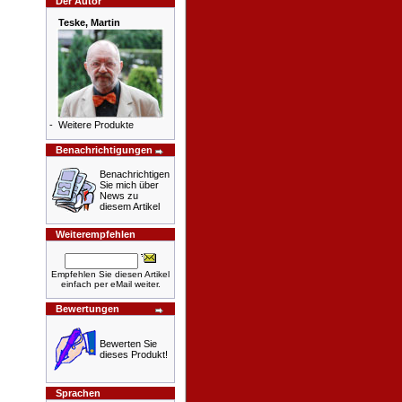
Der Autor
Teske, Martin
-
Weitere Produkte
Benachrichtigungen
Benachrichtigen
Sie mich über
News zu
diesem Artikel
Weiterempfehlen
Empfehlen Sie diesen Artikel
einfach per eMail weiter.
Bewertungen
Bewerten Sie
dieses Produkt!
Sprachen