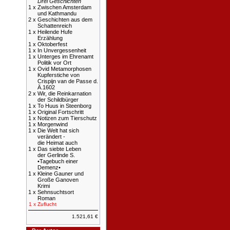
Drei Geschichten
1 x
Zwischen Amsterdam
und Kathmandu
2 x
Geschichten aus dem
Schattenreich
1 x
Heilende Hufe
Erzählung
1 x
Oktoberfest
1 x
In Unvergessenheit
1 x
Unterges im Ehrenamt
Politik vor Ort
1 x
Ovid Metamorphosen
Kupferstiche von
Crispijn van de Passe d.
Ä.1602
2 x
Wir, die Reinkarnation
der Schildbürger
1 x
To Huus in Steenborg
1 x
Original Fortschritt
1 x
Notizen zum Tierschutz
1 x
Morgenwind
1 x
Die Welt hat sich
verändert -
die Heimat auch
1 x
Das siebte Leben
der Gerlinde S.
•Tagebuch einer
Demenz•
1 x
Kleine Gauner und
Große Ganoven
Krimi
1 x
Sehnsuchtsort
Roman
1 x
Zuflucht
1.521,61 €