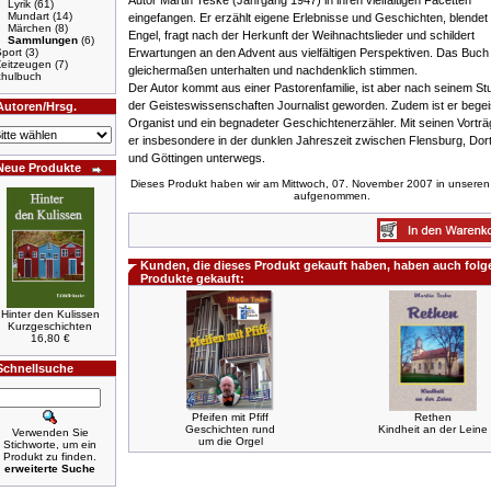
Autor Martin Teske (Jahrgang 1947) in ihren vielfältigen Facetten
Lyrik
(61)
Mundart
(14)
eingefangen. Er erzählt eigene Erlebnisse und Geschichten, blendet 
Märchen
(8)
Engel, fragt nach der Herkunft der Weihnachtslieder und schildert
Sammlungen
(6)
port
(3)
Erwartungen an den Advent aus vielfältigen Perspektiven. Das Buch 
Zeitzeugen
(7)
gleichermaßen unterhalten und nachdenklich stimmen.
hulbuch
Der Autor kommt aus einer Pastorenfamilie, ist aber nach seinem St
der Geisteswissenschaften Journalist geworden. Zudem ist er begei
Autoren/Hrsg.
Organist und ein begnadeter Geschichtenerzähler. Mit seinen Vorträ
er insbesondere in der dunklen Jahreszeit zwischen Flensburg, Do
und Göttingen unterwegs.
Neue Produkte
Dieses Produkt haben wir am Mittwoch, 07. November 2007 in unseren
aufgenommen.
Kunden, die dieses Produkt gekauft haben, haben auch fol
Produkte gekauft:
Hinter den Kulissen
Kurzgeschichten
16,80 €
Schnellsuche
Pfeifen mit Pfiff
Rethen
Geschichten rund
Kindheit an der Leine
Verwenden Sie
um die Orgel
Stichworte, um ein
Produkt zu finden.
erweiterte Suche