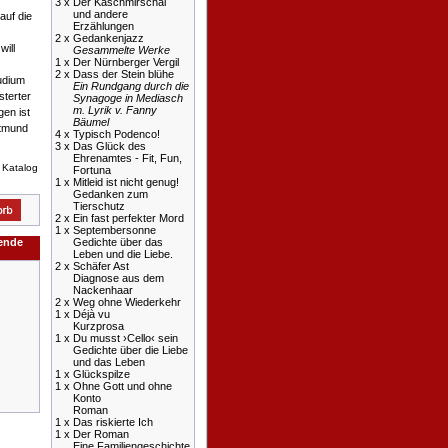
3 x
Der Kaschmirschal
und andere
auf die
Erzählungen
2 x
Gedankenjazz
will
Gesammelte Werke
1 x
Der Nürnberger Vergil
2 x
Dass der Stein blühe
udium
Ein Rundgang durch die
sterter
Synagoge in Mediasch
m. Lyrik v. Fanny
gen ist
Bäumel
rtmund
4 x
Typisch Podenco!
3 x
Das Glück des
Ehrenamtes - Fit, Fun,
 Katalog
Fortuna
1 x
Mitleid ist nicht genug!
Gedanken zum
Tierschutz
2 x
Ein fast perfekter Mord
1 x
Septembersonne
gende
Gedichte über das
Leben und die Liebe.
2 x
Schäfer Ast
Diagnose aus dem
Nackenhaar
2 x
Weg ohne Wiederkehr
1 x
Déjà vu
Kurzprosa
1 x
Du musst ›Cello‹ sein
Gedichte über die Liebe
und das Leben
1 x
Glückspilze
1 x
Ohne Gott und ohne
Konto
Roman
1 x
Das riskierte Ich
1 x
Der Roman
Eine Familiengeschichte