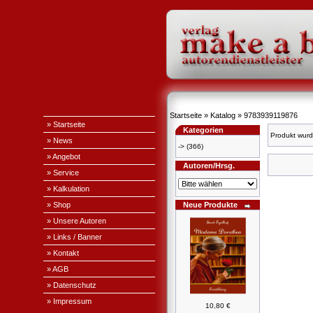
Startseite
»
Katalog
»
9783939119876
» Startseite
Kategorien
Produkt wurd
» News
->
(366)
» Angebot
Autoren/Hrsg.
» Service
» Kalkulation
» Shop
Neue Produkte
» Unsere Autoren
» Links / Banner
» Kontakt
» AGB
» Datenschutz
» Impressum
10,80 €