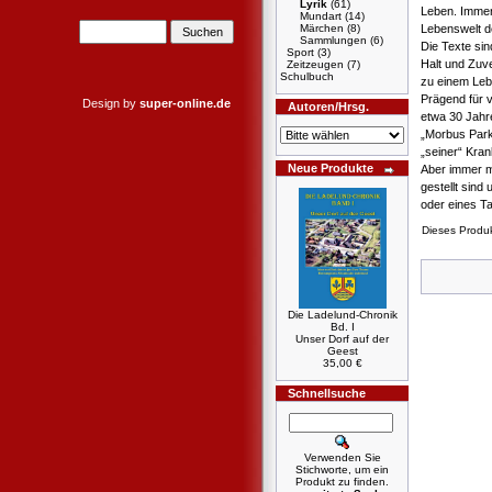
Lyrik
(61)
Leben. Immer
Mundart
(14)
Lebenswelt d
Märchen
(8)
Sammlungen
(6)
Die Texte sin
Sport
(3)
Halt und Zuve
Zeitzeugen
(7)
Schulbuch
zu einem Lebe
Prägend für v
Design by
super-online.de
Autoren/Hrsg.
etwa 30 Jahre
„Morbus Parki
„seiner“ Kra
Neue Produkte
Aber immer m
gestellt sin
oder eines Ta
Dieses Produ
Die Ladelund-Chronik
Bd. I
Unser Dorf auf der
Geest
35,00 €
Schnellsuche
Verwenden Sie
Stichworte, um ein
Produkt zu finden.