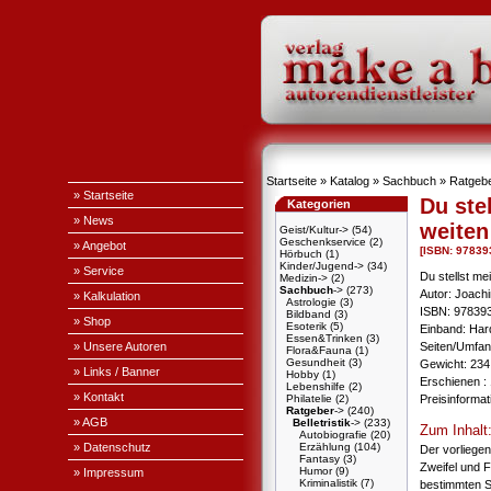
Startseite
»
Katalog
»
Sachbuch
»
Ratgeb
» Startseite
Du ste
Kategorien
» News
weite
Geist/Kultur->
(54)
Geschenkservice
(2)
» Angebot
[ISBN: 97839
Hörbuch
(1)
Kinder/Jugend->
(34)
» Service
Du stellst m
Medizin->
(2)
Sachbuch
->
(273)
Autor: Joach
» Kalkulation
Astrologie
(3)
ISBN: 97839
Bildband
(3)
» Shop
Esoterik
(5)
Einband: Har
Essen&Trinken
(3)
» Unsere Autoren
Seiten/Umfang
Flora&Fauna
(1)
Gesundheit
(3)
Gewicht: 234
» Links / Banner
Hobby
(1)
Erschienen : 
Lebenshilfe
(2)
» Kontakt
Philatelie
(2)
Preisinforma
Ratgeber
->
(240)
» AGB
Belletristik
->
(233)
Zum Inhalt
Autobiografie
(20)
» Datenschutz
Erzählung
(104)
Der vorliege
Fantasy
(3)
Zweifel und F
Humor
(9)
» Impressum
Kriminalistik
(7)
bestimmten S