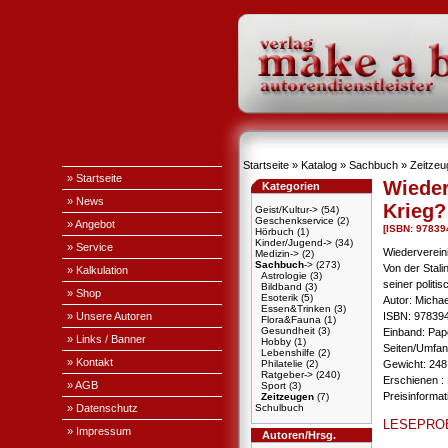
Startseite
»
Katalog
»
Sachbuch
»
Zeitzeu
» Startseite
Wieder
Kategorien
» News
Krieg?
Geist/Kultur->
(54)
Geschenkservice
(2)
» Angebot
[ISBN: 9783
Hörbuch
(1)
Kinder/Jugend->
(34)
» Service
Wiederverein
Medizin->
(2)
Sachbuch
->
(273)
Von der Stal
» Kalkulation
Astrologie
(3)
seiner politi
Bildband
(3)
» Shop
Esoterik
(5)
Autor: Micha
Essen&Trinken
(3)
» Unsere Autoren
ISBN: 97839
Flora&Fauna
(1)
Gesundheit
(3)
Einband: Pa
» Links / Banner
Hobby
(1)
Seiten/Umfang
Lebenshilfe
(2)
» Kontakt
Philatelie
(2)
Gewicht: 248
Ratgeber->
(240)
Erschienen : 
» AGB
Sport
(3)
Preisinforma
Zeitzeugen
(7)
» Datenschutz
Schulbuch
LESEPRO
» Impressum
Autoren/Hrsg.