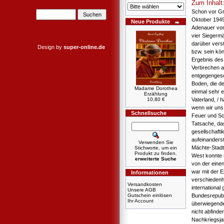
Zum Inhalt
Schon vor Gr
Oktober 1949
Neue Produkte
Adenauer vom
vier Siegermä
darüber vers
Design by
super-online.de
bzw. sein kön
Ergebnis des 
Verbrechen a
entgegengese
Boden, die de
Madame Dorothea
einmal sehr e
Erzählung
10,80 €
Vaterland, / 
wenn wir uns
Schnellsuche
Feuer und Sc
Tatsache, das
gesellschaft
aufeinanderst
Verwenden Sie
Mächte-Stadt 
Stichworte, um ein
Produkt zu finden.
West konnte 
erweiterte Suche
von der einen
war mit der E
Informationen
verschiedenh
Versandkosten
internationa
Unsere AGB
Gutschein einlösen
Bundesrepubli
Ihr Account
überwiegende
nicht abfinden
Nachkriegsja