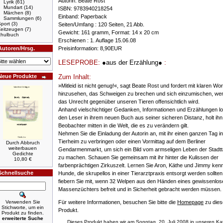
Autorin: Beate Rost
Lyrik
(61)
Mundart
(14)
ISBN: 9783940218254
Märchen
(8)
Einband: Paperback
Sammlungen
(6)
port
(3)
Seiten/Umfang : 120 Seiten, 21 Abb.
Zeitzeugen
(7)
Gewicht: 161 gramm, Format: 14 x 20 cm
hulbuch
Erschienen : 1. Auflage 15.06.08
Autoren/Hrsg.
Preisinformation: 8,90EUR
LESEPROBE:
●aus der Erzählung●
:
Neue Produkte
Zum Inhalt:
»Mitleid ist nicht genug!«, sagt Beate Rost und fordert mit klaren Wor
hinzusehen, das Schweigen zu brechen und sich einzumischen, we
das Unrecht gegenüber unseren Tieren offensichtlich wird.
Anhand vielschichtiger Gedanken, Informationen und Erzählungen lo
den Leser in ihrem neuen Buch aus seiner sicheren Distanz, holt ihn
Beobachter mitten in die Welt, die es zu verändern gilt.
Nehmen Sie die Einladung der Autorin an, mit ihr einen ganzen Tag i
Tierheim zu verbringen oder einen Vormittag auf dem Berliner
Durch Abbruch
weiterbauen
Gendarmenmarkt, um sich ein Bild vom armseligen Leben der Stadt
Gedichte
zu machen. Schauen Sie gemeinsam mit ihr hinter die Kulissen der
10,80 €
farbenprächtigen Zirkuszelt. Lernen Sie Aron, Käthe und Jimmy kenn
Schnellsuche
Hunde, die skrupellos in einer Tierarztpraxis entsorgt werden sollte
fiebern Sie mit, wenn 32 Welpen aus den Händen eines gewissenlos
Massenzüchters befreit und in Sicherheit gebracht werden müssen.
Verwenden Sie
Für weitere Informationen, besuchen Sie bitte die
Homepage
zu die
Stichworte, um ein
Produkt.
Produkt zu finden.
erweiterte Suche
Dieses Produkt haben wir am Sonntag, 20. Juli 2008 in unseren Ka