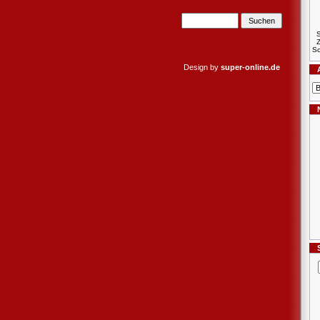
S
Sc
Design by
super-online.de