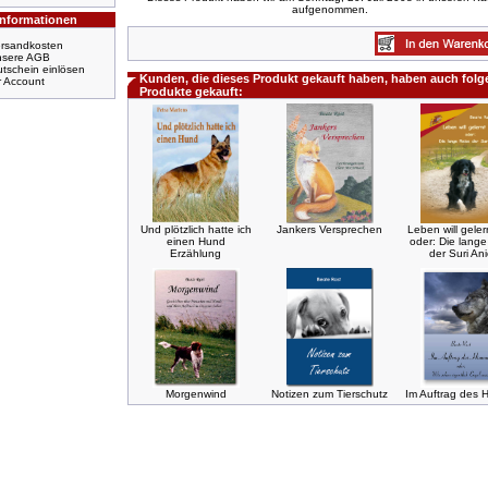
aufgenommen.
Informationen
rsandkosten
nsere AGB
tschein einlösen
Kunden, die dieses Produkt gekauft haben, haben auch fol
r Account
Produkte gekauft:
Und plötzlich hatte ich
Jankers Versprechen
Leben will geler
einen Hund
oder: Die lange
Erzählung
der Suri An
Morgenwind
Notizen zum Tierschutz
Im Auftrag des 