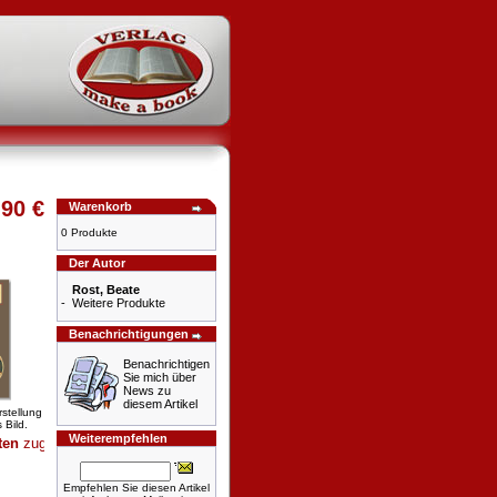
,90 €
Warenkorb
0 Produkte
Der Autor
Rost, Beate
-
Weitere Produkte
Benachrichtigungen
Benachrichtigen
Sie mich über
News zu
diesem Artikel
rstellung
 Bild.
Weiterempfehlen
zugute + + +
Empfehlen Sie diesen Artikel