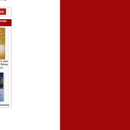
gende
nt sein
 Reise
ica
Himmels