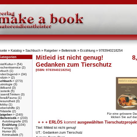
seite
»
Katalog
»
Sachbuch
»
Ratgeber
»
Belletristik
»
Erzählung
»
9783940218254
Mitleid ist nicht genug!
8
Kategorien
Gedanken zum Tierschutz
ist/Kultur->
(54)
schenkservice
(2)
[ISBN: 9783940218254]
örbuch
(1)
nder/Jugend->
(34)
dizin->
(2)
achbuch
->
(273)
strologie
(3)
Bildband
(3)
soterik
(5)
Essen&Trinken
(3)
Flora&Fauna
(1)
Gesundheit
(3)
Hobby
(1)
ebenshilfe
(2)
hilatelie
(2)
Für eine grössere Da
Ratgeber
->
(240)
klicken Sie auf das
Belletristik
->
(233)
Autobiografie
(20)
+ + + ERLÖS
kommt
ausgewählten Tierschutzprojekten
Erzählung
(104)
Titel: Mitleid ist nicht genug!
Fantasy
(3)
Humor
(9)
UT.: Gedanken zum Tierschutz
Kriminalistik
(7)