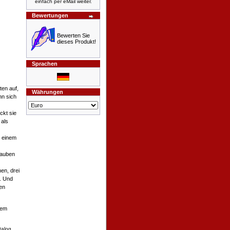
einfach per eMail weiter.
Bewertungen
Bewerten Sie
dieses Produkt!
Sprachen
ten auf,
Währungen
nn sich
ckt sie
 als
n einem
tauben
en, drei
n. Und
en
sem
talog