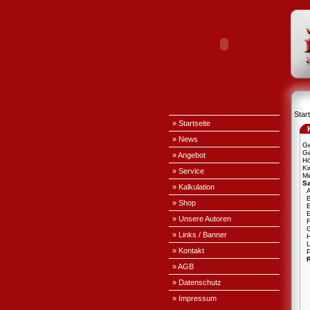
Start
» Startseite
» News
Ge
Ge
» Angebot
H
Ki
» Service
Me
S
» Kalkulation
A
» Shop
E
» Unsere Autoren
» Links / Banner
L
» Kontakt
P
» AGB
» Datenschutz
» Impressum