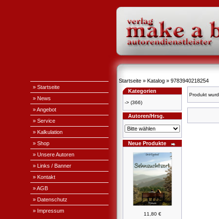
Startseite
»
Katalog
»
9783940218254
» Startseite
Kategorien
Produkt wurd
» News
->
(366)
» Angebot
Autoren/Hrsg.
» Service
» Kalkulation
» Shop
Neue Produkte
» Unsere Autoren
» Links / Banner
» Kontakt
» AGB
» Datenschutz
» Impressum
11,80 €