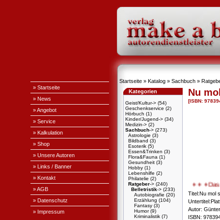
Startseite
»
Katalog
»
Sachbuch
»
Ratgeb
» Startseite
Nu mol
Kategorien
» News
[ISBN: 9783
Geist/Kultur->
(54)
Geschenkservice
(2)
» Angebot
Hörbuch
(1)
Kinder/Jugend->
(34)
» Service
Medizin->
(2)
Sachbuch
->
(273)
» Kalkulation
Astrologie
(3)
Bildband
(3)
» Shop
Esoterik
(5)
Essen&Trinken
(3)
» Unsere Autoren
Flora&Fauna
(1)
Gesundheit
(3)
» Links / Banner
Hobby
(1)
Lebenshilfe
(2)
» Kontakt
Philatelie
(2)
Ratgeber
->
(240)
+ + +
Das Wer
» AGB
Belletristik
->
(233)
Titel:Nu mol 
Autobiografie
(20)
» Datenschutz
Erzählung
(104)
Untertitel:Pl
Fantasy
(3)
Autor: Günt
Humor
(9)
» Impressum
Kriminalistik
(7)
ISBN: 97839