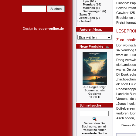
Lyrik
(61)
Einband: Pa
Mundart
(14)
Märchen
(8)
Seiten/Umfan
Sammlungen
(6)
Gewicht:125 
Sport
(3)
Erschienen : 
Zeitzeugen
(7)
Schulbuch
Preisinforma
Design by
super-online.de
Autoren/Hrsg.
LESEPRO
Zum Inhalt
Dor, wo noch
Neue Produkte
sik vondoog W
weet de Lüüd 
Doog verswin
ole Landesse
warrn. De pla
Dit Book scha
„hachpachen“ 
ok noch Lüüd
Auf Regen folgt
Reedschoppen
Sonnenschein
Gedichte
Land ole Bue
11,80 €
Vereens, de 
„Jungs hoolt 
Schnellsuche
Boßelvereen 
verloren. Dor
Asch höden, 
Verwenden Sie
Dieses Pr
Stichworte, um ein
Produkt zu finden.
erweiterte Suche