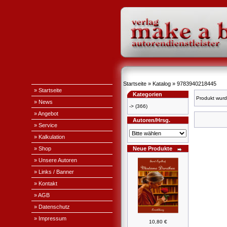
Startseite
»
Katalog
»
9783940218445
» Startseite
Kategorien
Produkt wurd
» News
->
(366)
» Angebot
Autoren/Hrsg.
» Service
» Kalkulation
» Shop
Neue Produkte
» Unsere Autoren
» Links / Banner
» Kontakt
» AGB
» Datenschutz
» Impressum
10,80 €