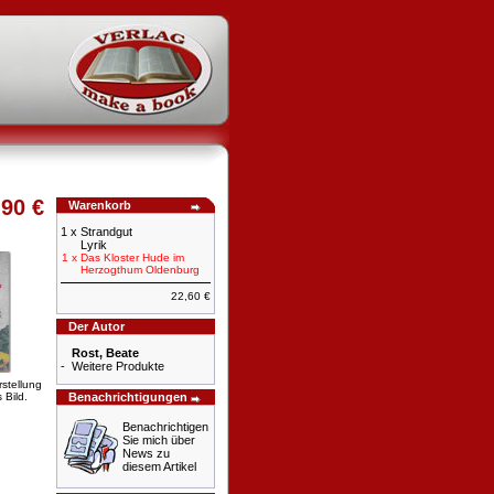
,90 €
Warenkorb
1 x
Strandgut
Lyrik
1 x
Das Kloster Hude im
Herzogthum Oldenburg
22,60 €
Der Autor
Rost, Beate
-
Weitere Produkte
rstellung
 Bild.
Benachrichtigungen
Benachrichtigen
Sie mich über
News zu
diesem Artikel