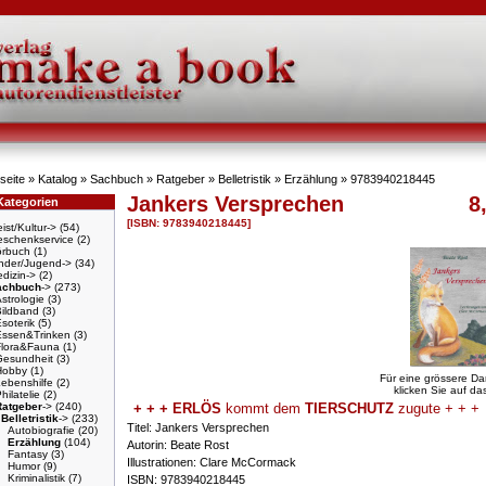
seite
»
Katalog
»
Sachbuch
»
Ratgeber
»
Belletristik
»
Erzählung
»
9783940218445
Jankers Versprechen
8
Kategorien
[ISBN: 9783940218445]
ist/Kultur->
(54)
schenkservice
(2)
örbuch
(1)
nder/Jugend->
(34)
dizin->
(2)
achbuch
->
(273)
strologie
(3)
Bildband
(3)
soterik
(5)
Essen&Trinken
(3)
Flora&Fauna
(1)
Gesundheit
(3)
Hobby
(1)
Für eine grössere Da
ebenshilfe
(2)
klicken Sie auf das
hilatelie
(2)
Ratgeber
->
(240)
+ + + ERLÖS
kommt dem
TIERSCHUTZ
zugute + + +
Belletristik
->
(233)
Titel: Jankers Versprechen
Autobiografie
(20)
Erzählung
(104)
Autorin: Beate Rost
Fantasy
(3)
Illustrationen: Clare McCormack
Humor
(9)
Kriminalistik
(7)
ISBN: 9783940218445