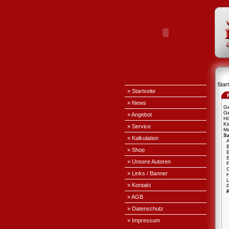
Start
» Startseite
» News
Ge
Ge
» Angebot
H
Ki
» Service
Me
S
» Kalkulation
A
» Shop
E
» Unsere Autoren
» Links / Banner
L
» Kontakt
P
» AGB
» Datenschutz
» Impressum