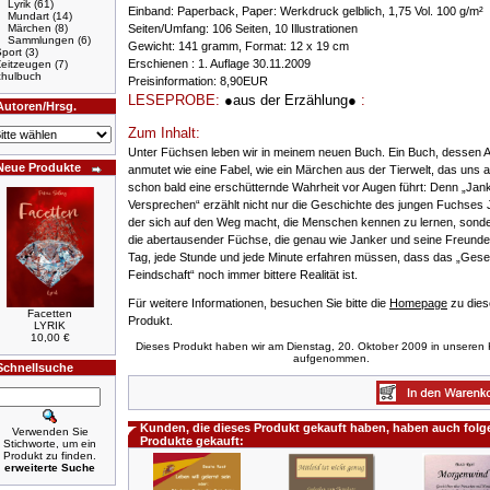
Lyrik
(61)
Einband: Paperback, Paper: Werkdruck gelblich, 1,75 Vol. 100 g/m²
Mundart
(14)
Märchen
(8)
Seiten/Umfang: 106 Seiten, 10 Illustrationen
Sammlungen
(6)
Gewicht: 141 gramm, Format: 12 x 19 cm
port
(3)
Erschienen : 1. Auflage 30.11.2009
Zeitzeugen
(7)
hulbuch
Preisinformation: 8,90EUR
LESEPROBE:
●aus der Erzählung●
:
Autoren/Hrsg.
Zum Inhalt:
Unter Füchsen leben wir in meinem neuen Buch. Ein Buch, dessen 
Neue Produkte
anmutet wie eine Fabel, wie ein Märchen aus der Tierwelt, das uns 
schon bald eine erschütternde Wahrheit vor Augen führt: Denn „Jan
Versprechen“ erzählt nicht nur die Geschichte des jungen Fuchses 
der sich auf den Weg macht, die Menschen kennen zu lernen, sond
die abertausender Füchse, die genau wie Janker und seine Freunde
Tag, jede Stunde und jede Minute erfahren müssen, dass das „Gese
Feindschaft“ noch immer bittere Realität ist.
Für weitere Informationen, besuchen Sie bitte die
Homepage
zu die
Facetten
Produkt.
LYRIK
10,00 €
Dieses Produkt haben wir am Dienstag, 20. Oktober 2009 in unseren 
aufgenommen.
Schnellsuche
Kunden, die dieses Produkt gekauft haben, haben auch fol
Verwenden Sie
Produkte gekauft:
Stichworte, um ein
Produkt zu finden.
erweiterte Suche