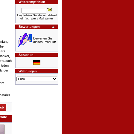
Weiterempfehlen
Empfehlen Sie diesen Artikel
einfach per eMail weiter.
Bewertungen
Bewerten Sie
Anfang
dieses Produkt!
aber
kers
Sprachen
Janker,
ern auch
 jeden
tz der
Währungen
sem
Katalog
gende