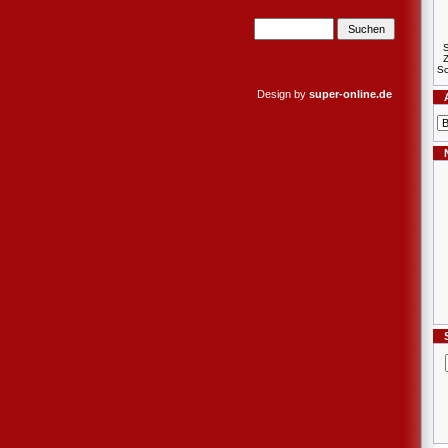
S
Sc
Design by
super-online.de