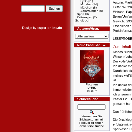
Lyrik
(61)
Autorin: Mart
Mundart
(14)
ISBN: 97839
Märchen
(8)
Sammlungen
(6)
Einband: Pa
Sport
(3)
Seiten/Umfang
Zeitzeugen
(7)
Schulbuch
Gewicht: 293
Erschienen : 
Design by
super-online.de
Autoren/Hrsg.
Preisinforma
LESEPROBE
Neue Produkte
Zum Inhalt
Dieses Büchle
Winsen (Luhe)
Der volle Ver
Ich danke mei
Durchsicht d
meines vielfä
ist.
Facetten
Ich danke de
LYRIK
immer wieder
10,00 €
ich unserem H
Schnellsuche
Pastor Lic. T
gemacht hat.
Den fröhliche
Verwenden Sie
Die Druckleg
Stichworte, um ein
Produkt zu finden.
erfolgte mit 
erweiterte Suche
Sparkasse Ha