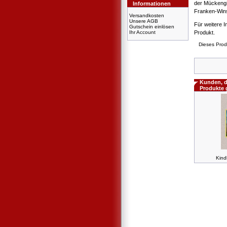
der Mückengi
Informationen
Franken-Wins 
Versandkosten
Unsere AGB
Für weitere I
Gutschein einlösen
Ihr Account
Produkt.
Dieses Prod
Kunden, d
Produkte 
Kind