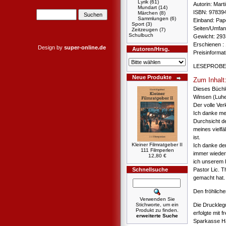
Lyrik
(61)
Autorin: Mart
Mundart
(14)
ISBN: 97839
Märchen
(8)
Sammlungen
(6)
Einband: Pa
Sport
(3)
Seiten/Umfang
Zeitzeugen
(7)
Schulbuch
Gewicht: 293
Erschienen : 
Design by
super-online.de
Autoren/Hrsg.
Preisinforma
LESEPROBE
Neue Produkte
Zum Inhalt
Dieses Büchle
Winsen (Luhe)
Der volle Ver
Ich danke mei
Durchsicht d
meines vielfä
ist.
Kleiner Filmratgeber II
Ich danke de
111 Filmperlen
immer wieder
12,80 €
ich unserem H
Schnellsuche
Pastor Lic. T
gemacht hat.
Den fröhliche
Verwenden Sie
Die Druckleg
Stichworte, um ein
Produkt zu finden.
erfolgte mit 
erweiterte Suche
Sparkasse Ha