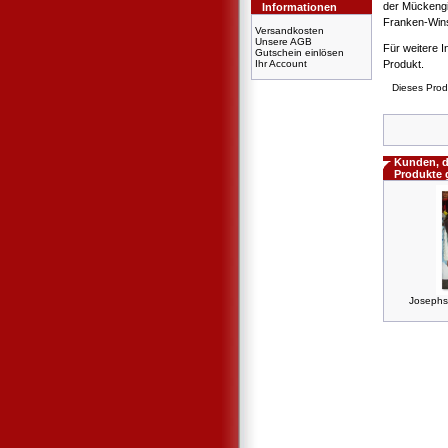
der Mückengi
Informationen
Franken-Wins 
Versandkosten
Unsere AGB
Für weitere I
Gutschein einlösen
Ihr Account
Produkt.
Dieses Prod
Kunden, d
Produkte 
Josephs