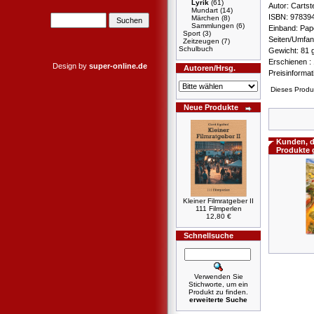
Lyrik
(61)
Autor: Carts
Mundart
(14)
ISBN: 97839
Märchen
(8)
Sammlungen
(6)
Einband: Pa
Sport
(3)
Seiten/Umfan
Zeitzeugen
(7)
Schulbuch
Gewicht: 81
Erschienen : 
Design by
super-online.de
Autoren/Hrsg.
Preisinforma
Dieses Produ
Neue Produkte
Kunden, d
Produkte 
Kleiner Filmratgeber II
111 Filmperlen
12,80 €
Schnellsuche
Verwenden Sie
Stichworte, um ein
Produkt zu finden.
erweiterte Suche