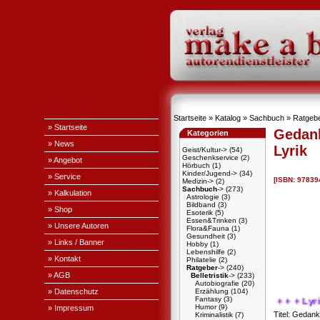
Startseite
»
Katalog
»
Sachbuch
»
Ratgeb
» Startseite
Gedank
Kategorien
» News
Lyrik
Geist/Kultur->
(54)
Geschenkservice
(2)
» Angebot
Hörbuch
(1)
Kinder/Jugend->
(34)
» Service
[ISBN: 9783
Medizin->
(2)
Sachbuch
->
(273)
» Kalkulation
Astrologie
(3)
Bildband
(3)
» Shop
Esoterik
(5)
Essen&Trinken
(3)
» Unsere Autoren
Flora&Fauna
(1)
Gesundheit
(3)
» Links / Banner
Hobby
(1)
Lebenshilfe
(2)
» Kontakt
Philatelie
(2)
Ratgeber
->
(240)
» AGB
Belletristik
->
(233)
Autobiografie
(20)
» Datenschutz
Erzählung
(104)
Fantasy
(3)
+ + + Lyrisc
Humor
(9)
» Impressum
Titel: Gedanke
Kriminalistik
(7)