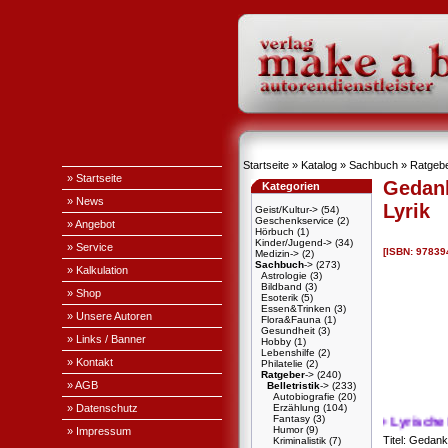
Startseite
»
Katalog
»
Sachbuch
»
Ratgeb
» Startseite
Gedank
Kategorien
» News
Lyrik
Geist/Kultur->
(54)
Geschenkservice
(2)
» Angebot
Hörbuch
(1)
Kinder/Jugend->
(34)
» Service
[ISBN: 9783
Medizin->
(2)
Sachbuch
->
(273)
» Kalkulation
Astrologie
(3)
Bildband
(3)
» Shop
Esoterik
(5)
Essen&Trinken
(3)
» Unsere Autoren
Flora&Fauna
(1)
Gesundheit
(3)
» Links / Banner
Hobby
(1)
Lebenshilfe
(2)
» Kontakt
Philatelie
(2)
Ratgeber
->
(240)
» AGB
Belletristik
->
(233)
Autobiografie
(20)
» Datenschutz
Erzählung
(104)
Fantasy
(3)
+ + + Lyrische Betra
Humor
(9)
» Impressum
Titel: Gedanke
Kriminalistik
(7)