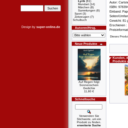
Lyrik
(61)
Autor: Carts
Mundart
(14)
ISBN: 97839
Märchen
(8)
Sammlungen
(6)
Einband: Pa
Sport
(3)
Seiten/Umfan
Zeitzeugen
(7)
Schulbuch
Gewicht: 81
Erschienen : 
Design by
super-online.de
Autoren/Hrsg.
Preisinforma
Dieses Produ
Neue Produkte
Kunden, d
Produkte 
Auf Regen folgt
Sonnenschein
Gedichte
11,80 €
Schnellsuche
Verwenden Sie
Stichworte, um ein
Produkt zu finden.
erweiterte Suche