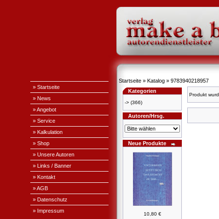
Startseite
»
Katalog
»
9783940218957
» Startseite
Kategorien
Produkt wurd
» News
->
(366)
» Angebot
Autoren/Hrsg.
» Service
» Kalkulation
» Shop
Neue Produkte
» Unsere Autoren
» Links / Banner
» Kontakt
» AGB
» Datenschutz
» Impressum
10,80 €