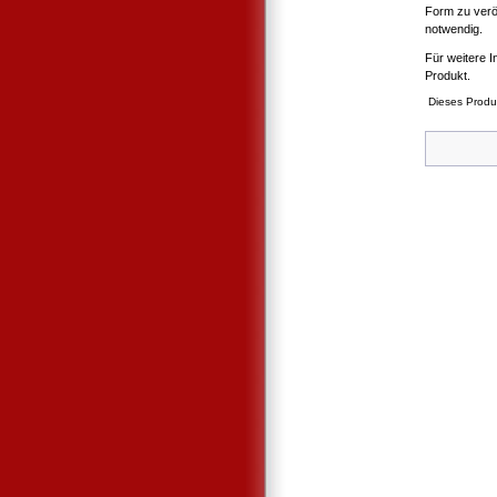
Form zu verö
notwendig.
Für weitere I
Produkt.
Dieses Produ