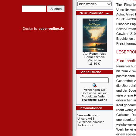
Titel: Fimen
Untertitel:vo
Neue Produkte
Autor: Alfred
ISBN: 97839
Einband: Pa
Design by
super-online.de
Seiten/Umfang
Gewicht: 210
Erschienen :
Preisinforma
LESEPRO
Auf Regen folgt
Sonnenschein
Gedichte
Zum Inhalt
11,80 €
Firmenlochun
bis zum 2. We
Schnellsuche
postalischen
Gesamtheit zu
die Überschri
Verwenden Sie
und der Boge
Stichworte, um ein
viele offene
Produkt zu finden.
erweiterte Suche
erforschen s
Kauf genomme
Informationen
recht wenig 
Gebietes. Da
Versandkosten
Unsere AGB
unentdeckte L
Gutschein einlösen
welche weite
Ihr Account
Werk bei ein
einem spätere