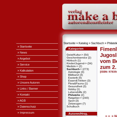
Startseite
»
Katalog
»
Sachbuch
»
Philateli
» Startseite
Fimen
Kategorien
» News
Jugos
Geist/Kultur->
(54)
Geschenkservice
(2)
» Angebot
vom Be
Hörbuch
(1)
Kinder/Jugend->
(34)
» Service
zum 2.
Medizin->
(2)
Sachbuch
->
(273)
» Kalkulation
[ISBN: 9783
Astrologie
(3)
Bildband
(3)
» Shop
Esoterik
(5)
Essen&Trinken
(3)
» Unsere Autoren
Flora&Fauna
(1)
Gesundheit
(3)
» Links / Banner
Hobby
(1)
Lebenshilfe
(2)
» Kontakt
Philatelie
(2)
Ratgeber->
(240)
» AGB
Sport
(3)
Zeitzeugen
(7)
» Datenschutz
Schulbuch
» Impressum
Autoren/Hrsg.
+ + + Nac