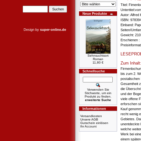
Titel: Fimen
Untertitel:vo
Neue Produkte
Autor: Alfred
ISBN: 97839
Einband: Pa
Design by
super-online.de
Seiten/Umfang
Gewicht: 210
Erschienen :
Preisinforma
LESEPRO
Sehnsuchtsort
Roman
11,80 €
Zum Inhalt
Firmenlochun
Schnellsuche
bis zum 2. We
postalischen
Gesamtheit zu
die Überschri
Verwenden Sie
Stichworte, um ein
und der Boge
Produkt zu finden.
viele offene
erweiterte Suche
erforschen s
Informationen
Kauf genomme
recht wenig 
Versandkosten
Gebietes. Da
Unsere AGB
Gutschein einlösen
unentdeckte L
Ihr Account
welche weite
Werk bei ein
einem spätere