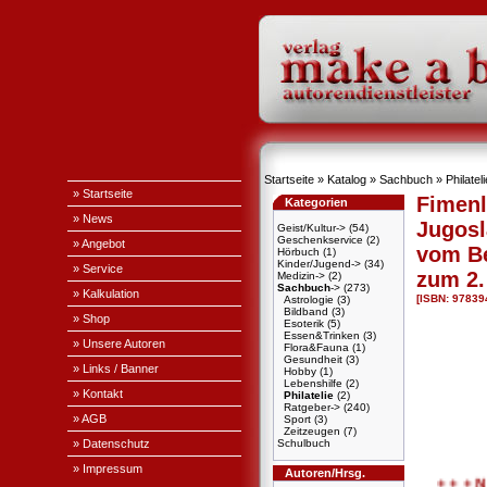
Startseite
»
Katalog
»
Sachbuch
»
Philateli
» Startseite
Fimen
Kategorien
» News
Jugos
Geist/Kultur->
(54)
Geschenkservice
(2)
» Angebot
vom Be
Hörbuch
(1)
Kinder/Jugend->
(34)
» Service
zum 2.
Medizin->
(2)
Sachbuch
->
(273)
» Kalkulation
[ISBN: 9783
Astrologie
(3)
Bildband
(3)
» Shop
Esoterik
(5)
Essen&Trinken
(3)
» Unsere Autoren
Flora&Fauna
(1)
Gesundheit
(3)
» Links / Banner
Hobby
(1)
Lebenshilfe
(2)
» Kontakt
Philatelie
(2)
Ratgeber->
(240)
» AGB
Sport
(3)
Zeitzeugen
(7)
» Datenschutz
Schulbuch
» Impressum
Autoren/Hrsg.
+ + + Na