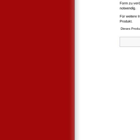
Form zu verö
notwendig.
Für weitere I
Produkt.
Dieses Produ