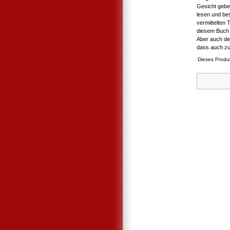
Gesicht geben
lesen und be
vermittelten 
diesem Buch v
Aber auch de
dass auch zu
Dieses Produ