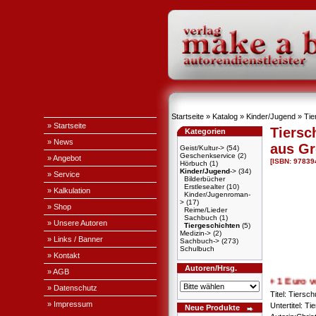
Startseite
»
Katalog
»
Kinder/Jugend
»
Tie
» Startseite
Tiersc
Kategorien
» News
aus Gr
Geist/Kultur->
(54)
Geschenkservice
(2)
» Angebot
[ISBN: 9783
Hörbuch
(1)
Kinder/Jugend
->
(34)
» Service
Bilderbücher
Erstlesealter
(10)
» Kalkulation
Kinder/Jugenroman-
>
(17)
» Shop
Reime/Lieder
Sachbuch
(1)
» Unsere Autoren
Tiergeschichten
(5)
Medizin->
(2)
» Links / Banner
Sachbuch->
(273)
Schulbuch
» Kontakt
Autoren/Hrsg.
» AGB
+ + + 1 Euro vom ERL
» Datenschutz
Titel: Tiersc
» Impressum
Untertitel: T
Neue Produkte