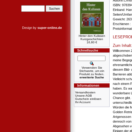
Autorin:Chris
ISBN: 97839
Einband: Har
Seiten/Umfan
Gewicht: 263
Erschienen : 
Design by
super-online.de
Preisinforma
Hinter den Kulissen
LESEPRO
Kurzgeschichten
16,80 €
Zum Inhalt
Schnellsuche
Willkommen Z
abgeschobene
meine Begegn
ehrenamtliche
Verwenden Sie
diesem Bild-
Stichworte, um ein
Produkt zu finden.
Barrieren ab
erweiterte Suche
Vielleicht sc
nach einem Fa
Informationen
haben. Es war
Versandkosten
wunderbare L
Unsere AGB
Chance gibt. 
Gutschein einlösen
Ihr Account
unterschiedl
Würden die M
Golden Retrie
Artgenossen 
dennoch von 
Abgesehen von
Einigen der e