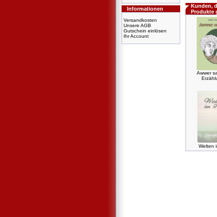
Kunden, d
Informationen
Produkte 
Versandkosten
Unsere AGB
Gutschein einlösen
Ihr Account
Awwer sa
Erzäh
Welten i