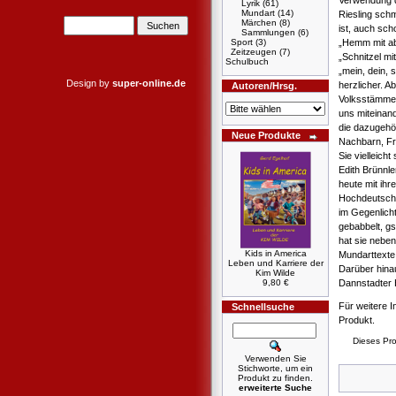
Verwendung de
Lyrik
(61)
Mundart
(14)
Riesling sch
Märchen
(8)
ist, auch sch
Sammlungen
(6)
Sport
(3)
„Hemm mit abb
Zeitzeugen
(7)
„Schnitzel mi
Schulbuch
„mein, dein, s
Design by
super-online.de
herzlicher. A
Autoren/Hrsg.
Volksstämmen
uns miteinand
die dazugehö
Neue Produkte
Nachbarn, Fr
Sie vielleicht
Edith Brünnl
heute mit ihr
Hochdeutsch 
im Gegenlicht
gebabbelt, gs
hat sie nebe
Kids in America
Mundarttexte
Leben und Karriere der
Darüber hina
Kim Wilde
9,80 €
Dannstadter 
Für weitere I
Schnellsuche
Produkt.
Dieses Pro
Verwenden Sie
Stichworte, um ein
Produkt zu finden.
erweiterte Suche