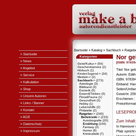
Startseite
»
Katalog
»
Sachbuch
»
Ratgeb
» Startseite
Nor geb
Kategorien
» News
[ISBN: 9783
Geist/Kultur->
(54)
Geschenkservice
(2)
» Angebot
Titel: Nor geb
Hörbuch
(1)
Kinder/Jugend->
(34)
Autorin: Edit
» Service
Medizin->
(2)
ISBN: 97839
Sachbuch
->
(273)
» Kalkulation
Astrologie
(3)
Einband: Ha
Bildband
(3)
» Shop
Seiten/Umfan
Esoterik
(5)
Essen&Trinken
(3)
Gewicht: 209
» Unsere Autoren
Flora&Fauna
(1)
Erschienen : 
Gesundheit
(3)
» Links / Banner
Preisinforma
Hobby
(1)
Lebenshilfe
(2)
» Kontakt
Philatelie
(2)
LESEPRO
Ratgeber
->
(240)
» AGB
Belletristik
->
(233)
Autobiografie
(20)
Zum Inhalt
» Datenschutz
Erzählung
(104)
In Hannover 
Fantasy
(3)
Humor
(9)
» Impressum
Pfalz spricht
Kriminalistik
(7)