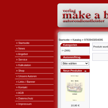
Startseite
»
Katalog
»
9783943054095
» Startseite
Kategorien
Produkt wurd
» News
->
(366)
» Angebot
Autoren/Hrsg.
» Service
» Kalkulation
» Shop
Neue Produkte
» Unsere Autoren
» Links / Banner
» Kontakt
» AGB
» Datenschutz
» Impressum
10,80 €