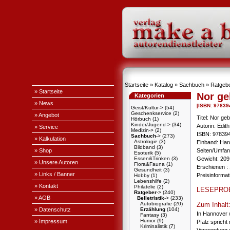
Startseite
»
Katalog
»
Sachbuch
»
Ratgeb
» Startseite
Nor geb
Kategorien
» News
[ISBN: 9783
Geist/Kultur->
(54)
Geschenkservice
(2)
» Angebot
Titel: Nor geb
Hörbuch
(1)
Kinder/Jugend->
(34)
Autorin: Edit
» Service
Medizin->
(2)
ISBN: 97839
Sachbuch
->
(273)
» Kalkulation
Astrologie
(3)
Einband: Ha
Bildband
(3)
» Shop
Seiten/Umfan
Esoterik
(5)
Essen&Trinken
(3)
Gewicht: 209
» Unsere Autoren
Flora&Fauna
(1)
Erschienen : 
Gesundheit
(3)
» Links / Banner
Preisinforma
Hobby
(1)
Lebenshilfe
(2)
» Kontakt
Philatelie
(2)
LESEPRO
Ratgeber
->
(240)
» AGB
Belletristik
->
(233)
Autobiografie
(20)
Zum Inhalt
» Datenschutz
Erzählung
(104)
In Hannover 
Fantasy
(3)
Humor
(9)
» Impressum
Pfalz spricht
Kriminalistik
(7)