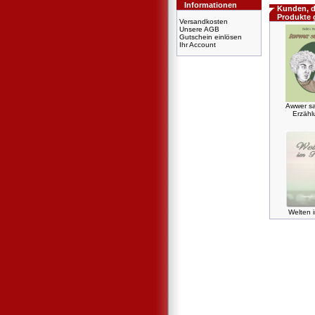
Informationen
Kunden, d
Produkte 
Versandkosten
Unsere AGB
Gutschein einlösen
Ihr Account
Awwer sa
Erzäh
Welten i