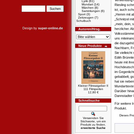
Verwendung de
Lyrik
(61)
Mundart
(14)
Riesling sch
Märchen
(8)
ist, auch sch
Sammlungen
(6)
Sport
(3)
„Hemm mit abb
Zeitzeugen
(7)
„Schnitzel mi
Schulbuch
„mein, dein, s
Design by
super-online.de
herzlicher. A
Autoren/Hrsg.
Volksstämmen
uns miteinand
die dazugehö
Neue Produkte
Nachbarn, Fr
Sie vielleicht
Edith Brünnl
heute mit ihr
Hochdeutsch 
im Gegenlicht
gebabbelt, gs
hat sie nebe
Kleiner Filmratgeber II
Mundarttexte
111 Filmperlen
Darüber hina
12,80 €
Dannstadter 
Schnellsuche
Für weitere I
Produkt.
Dieses Pro
Verwenden Sie
Stichworte, um ein
Produkt zu finden.
erweiterte Suche