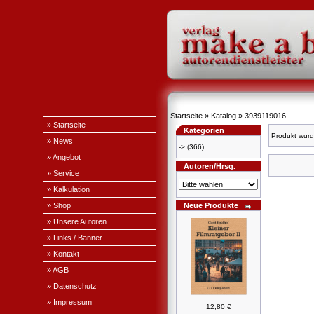
Startseite
»
Katalog
»
3939119016
» Startseite
Kategorien
Produkt wurd
» News
->
(366)
» Angebot
Autoren/Hrsg.
» Service
» Kalkulation
» Shop
Neue Produkte
» Unsere Autoren
» Links / Banner
» Kontakt
» AGB
» Datenschutz
» Impressum
12,80 €