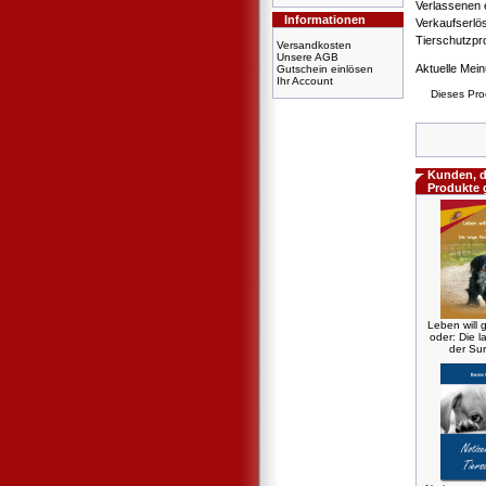
Verlassenen 
Informationen
Verkaufserl
Tierschutzpr
Versandkosten
Unsere AGB
Aktuelle Mei
Gutschein einlösen
Ihr Account
Dieses Pro
Kunden, d
Produkte 
Leben will g
oder: Die l
der Sur