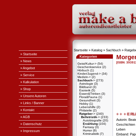
Startseite
»
Katalog
»
Sachbuch
»
Ratgeb
» Startseite
Morge
Kategorien
» News
[ISBN: 39391
Geist/Kultur->
(54)
Geschenkservice
(2)
» Angebot
Hörbuch
(1)
Kinder/Jugend->
(34)
» Service
Medizin->
(2)
Sachbuch
->
(273)
» Kalkulation
Astrologie
(3)
Bildband
(3)
» Shop
Esoterik
(5)
Essen&Trinken
(3)
» Unsere Autoren
Flora&Fauna
(1)
Gesundheit
(3)
» Links / Banner
Hobby
(1)
Lebenshilfe
(2)
» Kontakt
Philatelie
(2)
Ratgeber
->
(240)
+ + + ERLÖS
» AGB
Belletristik
->
(233)
Autorin: Beat
Autobiografie
(20)
» Datenschutz
Erzählung
(104)
Geschichten 
Fantasy
(3)
Leben
Humor
(9)
» Impressum
Kriminalistik
(7)
Einband: Pa