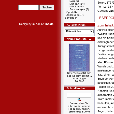
Lyrik
(61)
Seiten: 172 
Mundart
(14)
Märchen
(8)
Format: 14 ×
Sammlungen
(6)
Gewicht: 215
Sport
(3)
Zeitzeugen
(7)
LESEPRO
Schulbuch
Design by
super-online.de
Autoren/Hrsg.
Zum Inhalt
Auf ihre eige
zweiten Buch
und die Schut
Neue Produkte
eindringliche
Kurzgeschich
Beaglehündin 
Bestimmung a
sterben. In 
alten Förster
Wunde und ze
miteinander 
Unterwegs setzt sich
Iras, einem 
das Gedicht zu mir ...
Anthologie
Buch der Abre
10,80 €
begeleiten, ü
Folgen Sie Ju
Schnellsuche
Nehmen Sie A
sich trösten
Trotz immer 
bedeuten, sic
Verwenden Sie
Stichworte, um ein
anzuschließen
Produkt zu finden.
Augen, helfe
erweiterte Suche