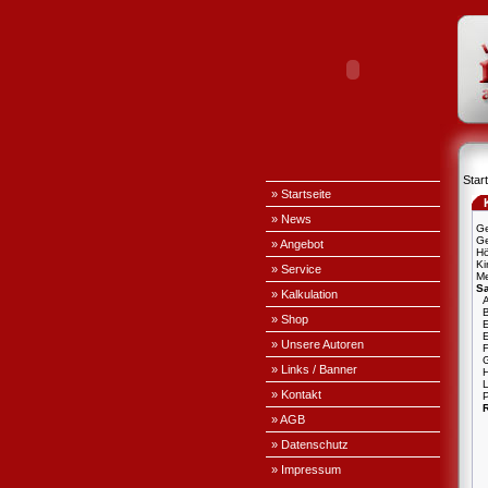
Start
» Startseite
» News
Ge
Ge
» Angebot
H
Ki
» Service
Me
S
» Kalkulation
A
» Shop
E
» Unsere Autoren
» Links / Banner
L
» Kontakt
P
» AGB
» Datenschutz
» Impressum