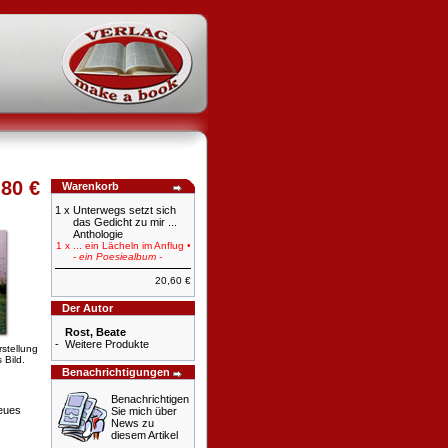
,80 €
Warenkorb
1 x
Unterwegs setzt sich
das Gedicht zu mir ...
Anthologie
1 x
... ein Lächeln im Anflug •
-
ein Poesiealbum -
20,60 €
Der Autor
Rost, Beate
-
Weitere Produkte
rstellung
 Bild.
Benachrichtigungen
Benachrichtigen
eues
Sie mich über
News zu
diesem Artikel