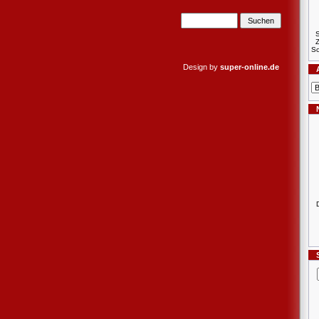
S
Sc
Design by
super-online.de