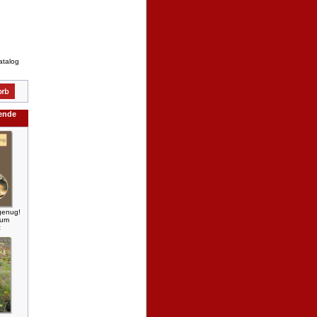
atalog
gende
 genug!
zum
z