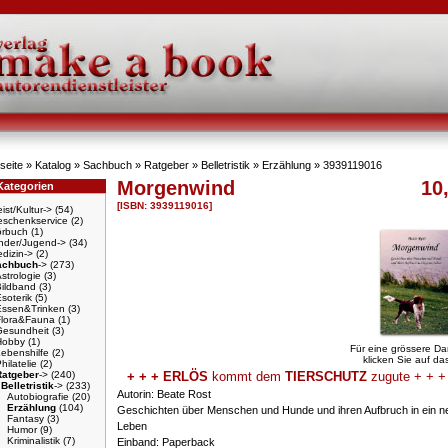
seite
»
Katalog
»
Sachbuch
»
Ratgeber
»
Belletristik
»
Erzählung
»
3939119016
Morgenwind
10
Kategorien
[ISBN: 3939119016]
ist/Kultur->
(54)
schenkservice
(2)
örbuch
(1)
nder/Jugend->
(34)
dizin->
(2)
achbuch
->
(273)
strologie
(3)
Bildband
(3)
soterik
(5)
Essen&Trinken
(3)
Flora&Fauna
(1)
Gesundheit
(3)
Hobby
(1)
Für eine grössere Da
ebenshilfe
(2)
klicken Sie auf das
hilatelie
(2)
Ratgeber
->
(240)
+ + + ERLÖS
kommt dem
TIERSCHUTZ
zugute + + +
Belletristik
->
(233)
Autorin: Beate Rost
Autobiografie
(20)
Erzählung
(104)
Geschichten über Menschen und Hunde und ihren Aufbruch in ein n
Fantasy
(3)
Leben
Humor
(9)
Kriminalistik
(7)
Einband: Paperback