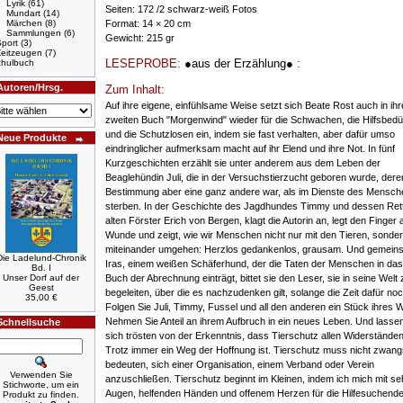
Lyrik
(61)
Seiten: 172 /2 schwarz-weiß Fotos
Mundart
(14)
Märchen
(8)
Format: 14 × 20 cm
Sammlungen
(6)
Gewicht: 215 gr
port
(3)
Zeitzeugen
(7)
LESEPROBE:
●aus der Erzählung●
:
hulbuch
Autoren/Hrsg.
Zum Inhalt:
Auf ihre eigene, einfühlsame Weise setzt sich Beate Rost auch in ih
zweiten Buch "Morgenwind" wieder für die Schwachen, die Hilfsbedür
und die Schutzlosen ein, indem sie fast verhalten, aber dafür umso
Neue Produkte
eindringlicher aufmerksam macht auf ihr Elend und ihre Not. In fünf
Kurzgeschichten erzählt sie unter anderem aus dem Leben der
Beaglehündin Juli, die in der Versuchstierzucht geboren wurde, dere
Bestimmung aber eine ganz andere war, als im Dienste des Mensch
sterben. In der Geschichte des Jagdhundes Timmy und dessen Ret
alten Förster Erich von Bergen, klagt die Autorin an, legt den Finger 
Wunde und zeigt, wie wir Menschen nicht nur mit den Tieren, sonde
miteinander umgehen: Herzlos gedankenlos, grausam. Und gemein
Die Ladelund-Chronik
Iras, einem weißen Schäferhund, der die Taten der Menschen in da
Bd. I
Unser Dorf auf der
Buch der Abrechnung einträgt, bittet sie den Leser, sie in seine Welt 
Geest
begeleiten, über die es nachzudenken gilt, solange die Zeit dafür noch
35,00 €
Folgen Sie Juli, Timmy, Fussel und all den anderen ein Stück ihres 
Nehmen Sie Anteil an ihrem Aufbruch in ein neues Leben. Und lassen
Schnellsuche
sich trösten von der Erkenntnis, dass Tierschutz allen Widerstände
Trotz immer ein Weg der Hoffnung ist. Tierschutz muss nicht zwangs
bedeuten, sich einer Organisation, einem Verband oder Verein
Verwenden Sie
anzuschließen. Tierschutz beginnt im Kleinen, indem ich mich mit s
Stichworte, um ein
Augen, helfenden Händen und offenem Herzen für die Hilfesuchend
Produkt zu finden.