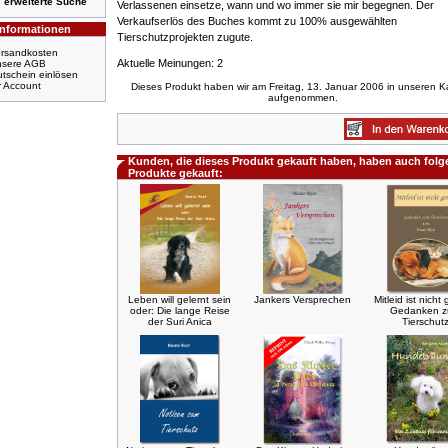
erweiterte Suche
Verlassenen einsetze, wann und wo immer sie mir begegnen. Der
Verkaufserlös des Buches kommt zu 100% ausgewählten
Informationen
Tierschutzprojekten zugute.
rsandkosten
Aktuelle Meinungen: 2
nsere AGB
tschein einlösen
r Account
Dieses Produkt haben wir am Freitag, 13. Januar 2006 in unseren K
aufgenommen.
Kunden, die dieses Produkt gekauft haben, haben auch fol
Produkte gekauft:
Leben will gelernt sein
Jankers Versprechen
Mitleid ist nicht
oder: Die lange Reise
Gedanken 
der Suri Anica
Tierschut