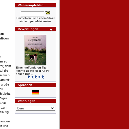
Weiterempfehlen
Empfehlen Sie diesen Artikel
einfach per eMail weiter.
Bewertungen
rem
ftigen
n
en zu
ter, dem
Einen treffenderen Titel
auf die
konnte Beate Rost für ihr
neues Buc ..
rn auch
sam mit
s große
Sprachen
zu
 bleibt.
Weges.
Währungen
 Sie
n zum
läufig
ehenden
en und