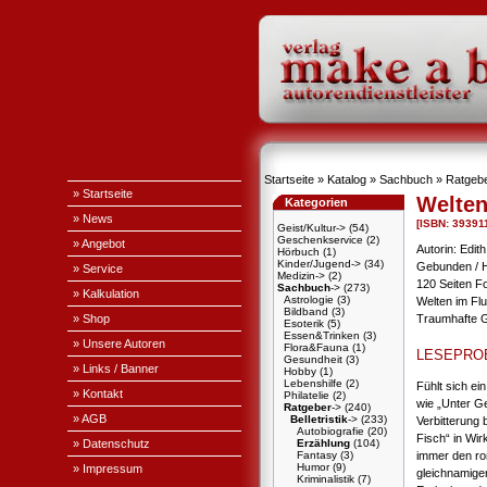
Startseite
»
Katalog
»
Sachbuch
»
Ratgeb
» Startseite
Welten
Kategorien
» News
[ISBN: 39391
Geist/Kultur->
(54)
Geschenkservice
(2)
» Angebot
Autorin: Edit
Hörbuch
(1)
Kinder/Jugend->
(34)
Gebunden / 
» Service
Medizin->
(2)
120 Seiten F
Sachbuch
->
(273)
» Kalkulation
Astrologie
(3)
Welten im Fl
Bildband
(3)
» Shop
Traumhafte 
Esoterik
(5)
Essen&Trinken
(3)
» Unsere Autoren
Flora&Fauna
(1)
LESEPRO
Gesundheit
(3)
» Links / Banner
Hobby
(1)
Lebenshilfe
(2)
Fühlt sich e
» Kontakt
Philatelie
(2)
wie „Unter Ge
Ratgeber
->
(240)
» AGB
Belletristik
->
(233)
Verbitterung 
Autobiografie
(20)
Fisch“ in Wir
» Datenschutz
Erzählung
(104)
immer den ro
Fantasy
(3)
Humor
(9)
» Impressum
gleichnamigen
Kriminalistik
(7)