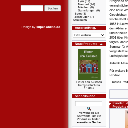
Ereignisse de
Lyrik
(61)
Mundart
(14)
vermeintliche 
Märchen
(8)
eine neue Wer
Sammlungen
(6)
Sport
(3)
Geschichten w
Zeitzeugen
(7)
wechselhaft s
Schulbuch
1953 in Ludw
Design by
super-online.de
Autoren/Hrsg.
dem Abitur er
und ist heute
2001 über Ki
folgten, daru
Neue Produkte
Seminar für 
vorgestellt wu
Ludwigshafe
Aktuelle Mei
Für weitere I
Produkt.
Hinter den Kulissen
Dieses Prod
Kurzgeschichten
16,80 €
Schnellsuche
Kunden, d
Produkte 
Verwenden Sie
Stichworte, um ein
Produkt zu finden.
erweiterte Suche