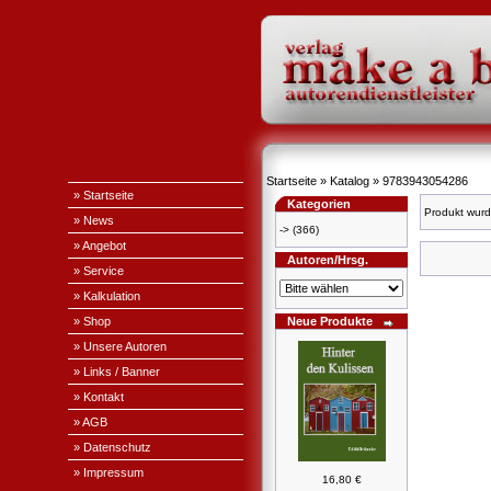
Startseite
»
Katalog
»
9783943054286
» Startseite
Kategorien
Produkt wurd
» News
->
(366)
» Angebot
Autoren/Hrsg.
» Service
» Kalkulation
» Shop
Neue Produkte
» Unsere Autoren
» Links / Banner
» Kontakt
» AGB
» Datenschutz
» Impressum
16,80 €