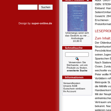
Autor: Ulrich
ISBN: 97839
Einband: Har
Seiten/Umfan
Gewicht: 284
Erschienen : 
Design by
super-online.de
Preisinforma
LESEPRO
Unterwegs setzt sich
das Gedicht zu mir ...
Zum Inhalt
Anthologie
10,80 €
Der Oldenbur
Neuenhuntorf
Schnellsuche
Persönlichke
seinen Jugen
Spanischen E
Verwenden Sie
Nach Station
Stichworte, um ein
Osten. Zunäc
Produkt zu finden.
wechselte vo
erweiterte Suche
Peter wollte
Informationen
Vorbildern re
Metropole St
Versandkosten
Unsere AGB
die Mithilfe v
Gutschein einlösen
Handwerkern
Ihr Account
Mit der Neup
einheimische
Vertrauen un
bekannt. Nac
weiteren rus