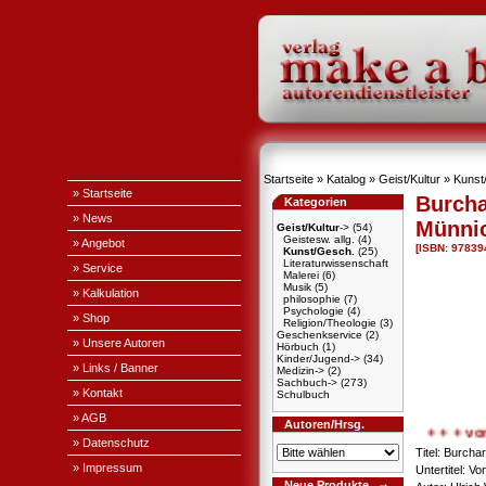
Startseite
»
Katalog
»
Geist/Kultur
»
Kunst
» Startseite
Burcha
Kategorien
» News
Münni
Geist/Kultur
->
(54)
Geistesw. allg.
(4)
» Angebot
[ISBN: 9783
Kunst/Gesch.
(25)
Literaturwissenschaft
» Service
Malerei
(6)
Musik
(5)
» Kalkulation
philosophie
(7)
Psychologie
(4)
» Shop
Religion/Theologie
(3)
Geschenkservice
(2)
» Unsere Autoren
Hörbuch
(1)
Kinder/Jugend->
(34)
» Links / Banner
Medizin->
(2)
Sachbuch->
(273)
» Kontakt
Schulbuch
» AGB
Autoren/Hrsg.
+ + + von d
» Datenschutz
Titel: Burcha
» Impressum
Untertitel: V
Neue Produkte