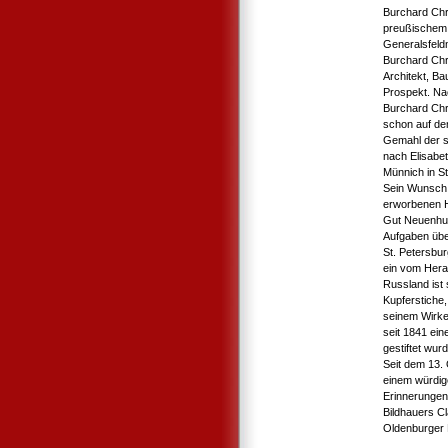
Burchard Chr
preußischem V
Generalsfeldm
Burchard Chri
Architekt, Ba
Prospekt. Na
Burchard Chri
schon auf dem
Gemahl der sp
nach Elisabe
Münnich in S
Sein Wunsch 
erworbenen H
Gut Neuenhunt
Aufgaben übe
St. Petersbur
ein vom Herau
Russland ist
Kupferstiche
seinem Wirken
seit 1841 ei
gestiftet wurd
Seit dem 13.
einem würdigen
Erinnerungen 
Bildhauers 
Oldenburger 