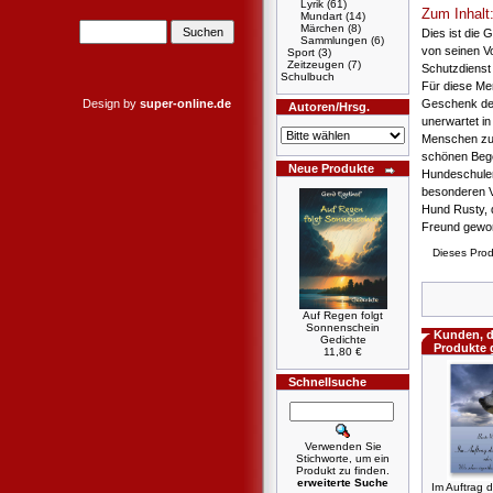
Lyrik
(61)
Zum Inhalt
Mundart
(14)
Märchen
(8)
Dies ist die
Sammlungen
(6)
von seinen Vo
Sport
(3)
Zeitzeugen
(7)
Schutzdienst 
Schulbuch
Für diese Me
Design by
super-online.de
Geschenk des
Autoren/Hrsg.
unerwartet in
Menschen zu 
schönen Bege
Neue Produkte
Hundeschulen
besonderen V
Hund Rusty, d
Freund gewor
Dieses Prod
Auf Regen folgt
Sonnenschein
Kunden, d
Gedichte
Produkte 
11,80 €
Schnellsuche
Verwenden Sie
Stichworte, um ein
Produkt zu finden.
erweiterte Suche
Im Auftrag 