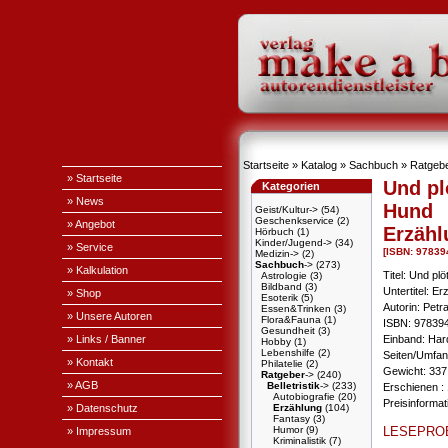
Startseite
»
Katalog
»
Sachbuch
»
Ratgeb
» Startseite
Und pl
Kategorien
» News
Hund
Geist/Kultur->
(54)
Geschenkservice
(2)
» Angebot
Erzähl
Hörbuch
(1)
Kinder/Jugend->
(34)
» Service
[ISBN: 9783
Medizin->
(2)
Sachbuch
->
(273)
» Kalkulation
Titel: Und plö
Astrologie
(3)
Bildband
(3)
Untertitel: E
» Shop
Esoterik
(5)
Autorin: Petr
Essen&Trinken
(3)
» Unsere Autoren
Flora&Fauna
(1)
ISBN: 97839
Gesundheit
(3)
» Links / Banner
Einband: Ha
Hobby
(1)
Lebenshilfe
(2)
Seiten/Umfan
» Kontakt
Philatelie
(2)
Gewicht: 337
Ratgeber
->
(240)
» AGB
Belletristik
->
(233)
Erschienen :
Autobiografie
(20)
Preisinforma
» Datenschutz
Erzählung
(104)
Fantasy
(3)
LESEPRO
Humor
(9)
» Impressum
Kriminalistik
(7)