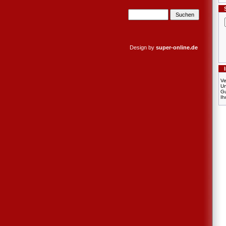
Design by
super-online.de
Ve
U
Gu
Ih