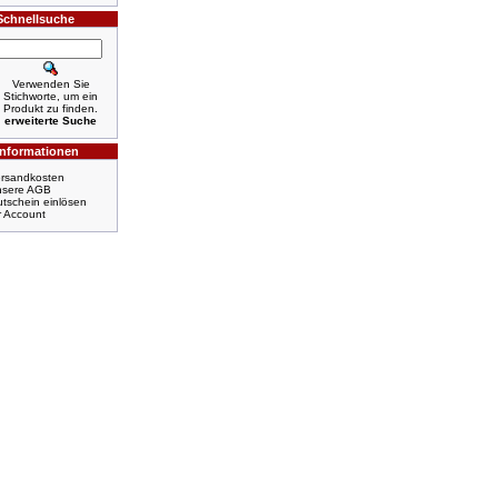
Schnellsuche
Verwenden Sie
Stichworte, um ein
Produkt zu finden.
erweiterte Suche
Informationen
rsandkosten
nsere AGB
tschein einlösen
r Account