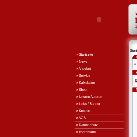
Start
» Startseite
» News
->
» Angebot
» Service
» Kalkulation
» Shop
» Unsere Autoren
» Links / Banner
» Kontakt
» AGB
» Datenschutz
» Impressum