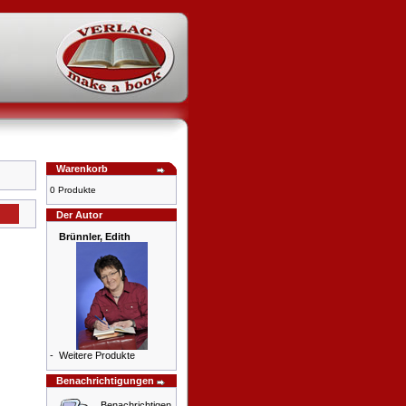
Warenkorb
0 Produkte
Der Autor
Brünnler, Edith
-
Weitere Produkte
Benachrichtigungen
Benachrichtigen