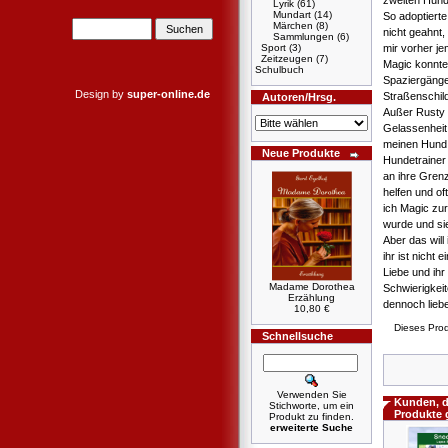
zweiten Hund
Lyrik
(61)
Mundart
(14)
So adoptierte
Märchen
(8)
nicht geahnt,
Sammlungen
(6)
Sport
(3)
mir vorher je
Zeitzeugen
(7)
Magic konnte 
Schulbuch
Spaziergänge
Design by
super-online.de
Straßenschil
Autoren/Hrsg.
Außer Rusty –
Gelassenheit
meinen Hund 
Neue Produkte
Hundetrainer
an ihre Grenz
helfen und of
ich Magic zur
wurde und sie
Aber das will
ihr ist nicht
Liebe und ihr
Madame Dorothea
Schwierigkeit
Erzählung
dennoch liebe 
10,80 €
Dieses Prod
Schnellsuche
Verwenden Sie
Kunden, d
Stichworte, um ein
Produkte 
Produkt zu finden.
erweiterte Suche