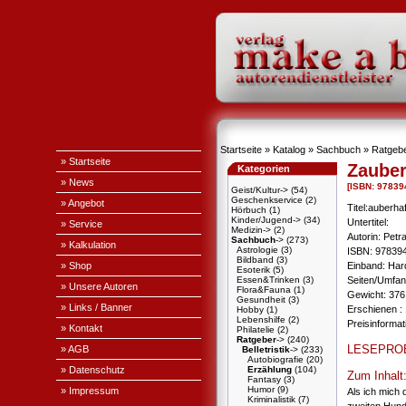
Startseite
»
Katalog
»
Sachbuch
»
Ratgeb
» Startseite
Zauber
Kategorien
» News
[ISBN: 9783
Geist/Kultur->
(54)
Geschenkservice
(2)
» Angebot
Titel:auberha
Hörbuch
(1)
Kinder/Jugend->
(34)
Untertitel:
» Service
Medizin->
(2)
Autorin: Petr
Sachbuch
->
(273)
» Kalkulation
Astrologie
(3)
ISBN: 97839
Bildband
(3)
» Shop
Einband: Ha
Esoterik
(5)
Essen&Trinken
(3)
Seiten/Umfan
» Unsere Autoren
Flora&Fauna
(1)
Gewicht: 376
Gesundheit
(3)
» Links / Banner
Erschienen : 
Hobby
(1)
Lebenshilfe
(2)
Preisinformat
» Kontakt
Philatelie
(2)
Ratgeber
->
(240)
LESEPRO
» AGB
Belletristik
->
(233)
Autobiografie
(20)
» Datenschutz
Erzählung
(104)
Zum Inhalt
Fantasy
(3)
Humor
(9)
» Impressum
Als ich mich 
Kriminalistik
(7)