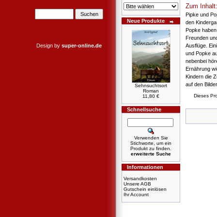
Zum Inhalt
Pipke und Pop
Neue Produkte
den Kinderga
Popke haben t
Freunden und 
Design by
super-online.de
Ausflüge. Ei
und Popke au
nebenbei hör
Ernährung wic
Kindern die 
auf den Bilde
Sehnsuchtsort
Roman
Dieses Pr
11,80 €
Schnellsuche
Verwenden Sie
Stichworte, um ein
Produkt zu finden.
erweiterte Suche
Informationen
Versandkosten
Unsere AGB
Gutschein einlösen
Ihr Account