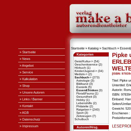
Startseite
»
Katalog
»
Sachbuch
»
Essen&
» Startseite
Pipke 
Kategorien
» News
ERLEB
Geist/Kultur->
(54)
Geschenkservice
(2)
» Angebot
WELT
Hörbuch
(1)
Kinder/Jugend->
(34)
» Service
[ISBN: 9783
Medizin->
(2)
Sachbuch
->
(273)
» Kalkulation
Titel: Pipke 
Astrologie
(3)
Bildband
(3)
Untertitel: E
» Shop
Esoterik
(5)
Autorin: Ro
Essen&Trinken
(3)
» Unsere Autoren
Flora&Fauna
(1)
ISBN: 97839
Gesundheit
(3)
» Links / Banner
Einband: Har
Hobby
(1)
Lebenshilfe
(2)
Seiten/Umfang
» Kontakt
Philatelie
(2)
Gewicht: 520
Ratgeber->
(240)
» AGB
Sport
(3)
Erschienen : 
Zeitzeugen
(7)
Preisinforma
» Datenschutz
Schulbuch
LESEPRO
» Impressum
Autoren/Hrsg.