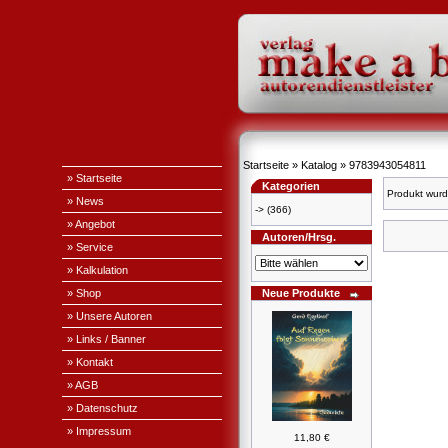
Startseite
»
Katalog
»
9783943054811
» Startseite
Kategorien
Produkt wurd
» News
->
(366)
» Angebot
Autoren/Hrsg.
» Service
» Kalkulation
» Shop
Neue Produkte
» Unsere Autoren
» Links / Banner
» Kontakt
» AGB
» Datenschutz
» Impressum
11,80 €