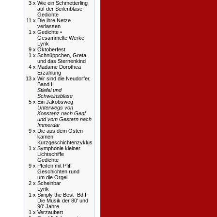
3 x
Wie ein Schmetterling
auf der Seifenblase
Gedichte
11 x
Die ihre Netze
verlassen
1 x
Gedichte •
Gesammelte Werke
Lyrik
9 x
Oktoberfest
1 x
Schnüppchen, Greta
und das Sternenkind
4 x
Madame Dorothea
Erzählung
13 x
Wir sind die Neudorfer,
Band II
Stiefel und
Schweinsblase
5 x
Ein Jakobsweg
Unterwegs von
Konstanz nach Genf
und vom Gestern nach
Immerdar
9 x
Die aus dem Osten
kamen
Kurzgeschichtenzyklus
1 x
Symphonie kleiner
Lichtschiffe
Gedichte
9 x
Pfeifen mit Pfiff
Geschichten rund
um die Orgel
2 x
Scheinbar
Lyrik
1 x
Simply the Best -Bd.I-
Die Musik der 80' und
90' Jahre
1 x
Verzaubert