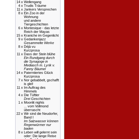
14 x
Wellengang
4 x
Trudis Träume
11 x
Jankers Versprechen
8 x
Ein Zoo in der
Wohnung
und andere
Tiergeschichten
6 x
Montesique - das letzte
Reich der Mayas
15 x
Kraniche im Gegenlicht
9 x
Gedankenjazz
Gesammelte Werke
8 x
Déjà vu
Kurzprosa
11 x
Dass der Stein blühe
Ein Rundgang durch
die Synagoge in
Mediasch m. Lyrik v.
Fanny Bäumel
14 x
Paterntiertes Glück
Kurzprosa
7 x
Nor gebabbelt, gschafft
is glei!
11 x
Im Auftrag des
Himmels
4 x
Die Tüftler
Drei Geschichten
1 x
Moonlit nights
... vom Vollmond
überrascht
22 x
Wir sind die Neudorfer,
Band I
Im Salzwasser können
Regenwürmer nur
baden
8 x
Leben will gelernt sein
oder: Die lange Reise