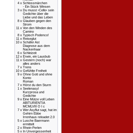
4 x
Schlossmärchen
- Ein Stück Winsen
3 x
Du musst ›Cello‹ sein
Gedichte über die
Liebe und das Leben
8 x
Glauben gegen den
Strom
11 x
Von den Winden des
Camino
8 x
Typisch Podenco!
11 x
Reiseglut
10 x
Schäfer Ast
Diagnose aus dem
Nackenhaar
6 x
Schleizeit
12 x
Erwin, ein Lausbub
11 x
Gestern (noch) war
alles anders
7 x
Trens
10 x
Gefühlte Freiheit
9 x
Ohne Gott und ohne
Konto
Roman
7 x
Hörst du den Sturm
1 x
Seelenasyl
Kurzprosa und
Gedichte
9 x
Eine Mütze voll Leben
ABITURIENTIA
MCMLVIII O I c
7 x
Wer Asyflut sagt, hat im
Gehirn Ebbe
Irrenhaus reloadet 2.0
5 x
Lusche Baermann
ermittelt
2 x
Rhein-Perlen
5 x
In Unvergessenheit