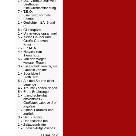
1 x
Das Violinkonzert von
Beethoven
Eine Alternativfassung
7 x
T.E.O.
Eine ganz normale
Familie
1 x
Gedichte mit A, B und
C
8 x
Glückspilze
1 x
Unnerwegs opsammelt
5 x
Kleine Gauner und
Große Ganoven
Krimi
7 x
EPHATA
4 x
Notizen zum
Tierschutz
5 x
Von den Wegen
weisser Rosen
3 x
Ein Lächeln von dir, ein
Lächeln von mir
1 x
Sportidole I
Steffi Graf
8 x
Auf den Spuren einer
Legende
4 x
Träume können fliegen
5 x
Erste Erfahrungen
1 x
... und scheinbar
absichtslos •
Gedichtezyklus in drei
Kapiteln
1 x
Einmal Paradies und
zurück
3 x
Der 5. König
1 x
Das riskierte Ich
1 x
Zeitausschnitte
1 x
Erlesen Aufgelesenes
12.568,06 €