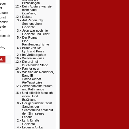
Erzählungen
reuer
12 x
Beim Absturz war sie
ht.
nicht dabei.
u sein
Erzählung
12 x
Dakota
Kunst
3 x
Auf Regen folgt
siviert
Sonnenschein
te der
Gedichte
3 x
Jetzt war noch nie
.
Gedichte und Bilder
 Mensch
5 x
Der Roman
Eine
Familiengeschichte
talog
6 x
Bilder von Dir
Lyrik und Prosa
2 x
Im Vorübergehen
16 x
Welten im Fluss
12 x
Die drei hell
leuchtenden Stäbe
10 x
Fan for ever
8 x
Wir sind die Neudorfer,
Band III
Schon wieder
Pfefferminztee
12 x
Zwischen Amsterdam
und Kathmandu
16 x
Und plötzlich hatte ich
einen Hund
Erzählung
8 x
Der genundene Geist
Sancho, der
Schäferhund entdeckt
den Sinn seines
Lebens
2 x
Lyrik für alle
Gedichte
4 x
Leben in Afrika