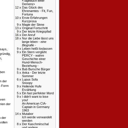
•Tagebuch einer
Demenz•
12 x
Das Glück des
Ehrenamtes - Fit, Fun,
Fortuna
10 x
Erste Erfahrungen
Kurzprosa
9 x
Magie der Sinne
13 x
Original Fortschritt
9 x
Der letzte Kriegspfad
16 x
Der Anruf
18 x
Nur die Liebe lässt uns
lange leben -
eine
Biografie -
9 x
Leben heißt loslassen
ssays,
9 x
Ein Stern verglüht
gründig,
PERCY - wahre
h,
Geschichte einer
Hund-Mensch-
Beziehung -
9 x
Bub Bursche Bürger
eben
5 x
Anka - Der letzte
Sommer
6 x
Lupus Sofa
n der
Snoopy
en Form
9 x
Heilende Hufe
Erzählung
5 x
Ein fast perfekter Mord
9 x
I didn't want to lose
iven
you!
An American CIA-
rien der
Captain in Germany
1963
14 x
Mutabor
Ich werde verwandelt
n der
werden
vollen
8 x
Der Kaschmirschal
und andere