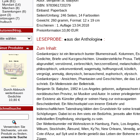
Autor: Benjamin St. Babylon
Lyrik
(61)
Mundart
(14)
ISBN: 9783961720279
Märchen
(8)
Einband: Paperback
Sammlungen
(6)
port
(3)
Seiten/Umfang: 246 Seiten, 14 Farbseiten
Zeitzeugen
(7)
Gewicht: 260 gramm, Format: 12 x 19 cm
hulbuch
Erschienen : 1. Auflage 13.04.2018
Autoren/Hrsg.
Preisinformation:10,80 EUR
LESEPROBE:
●aus der Anthologie●
:
Neue Produkte
Zum Inhalt:
Gedankenjazz ist ein literarisch bunter Blumenstrauß. Kolumnen, E
Gedichte, Briefe und Kurzgeschichten. Unwiderstehliche Prosa. Tief
abgrundtief, verstörend, zerbrechlich, herzzerreißend, melancholisc
philosophisch, unkonventionell, wagemutig, hoffnungsvoll, köstlich,
vergnügt, anmutig, dionysisch, berauschend, euphorisch, elysisch.
Gedankenjazz - Ansichten, Phantasien und Geschichten, die das L
schrieb. Ein Meilenstein der Belletristik.
Benjamin St. Babylon, 1982 in Los Angeles geboren, aufgewachsen i
Durch Abbruch
weiterbauen
norddeutschen Provinz, ist Musiker und Autor. In seiner privilegiert
Gedichte
der Existenz als Künstler pflegt er seinen Hang zur extravaganten
10,80 €
Bescheidenheit. Ein Wechselspiel von innerer Einkehr und
Schnellsuche
leidenschaftlichem Tatendrang bilden den Grundstein für seine kreat
Schöpfungen. Dabei ist es ihm stets ein Bedürfnis, jenseits aller Krite
individuellen Empfindung, einzigartig zu sein.
Der Weltenbummler mit Wohnsitzen in Hamburg, Paris, Los Angeles,
Verwenden Sie
Wilsum, Stockholm, Ålesund, Wien, Ky?to, New Orleans, Venedig, a
Stichworte, um ein
Produkt zu finden.
Cote d'Azur, auf Sylt und in Berlin genießt das Leben der Boheme in 
erweiterte Suche
Zügen.