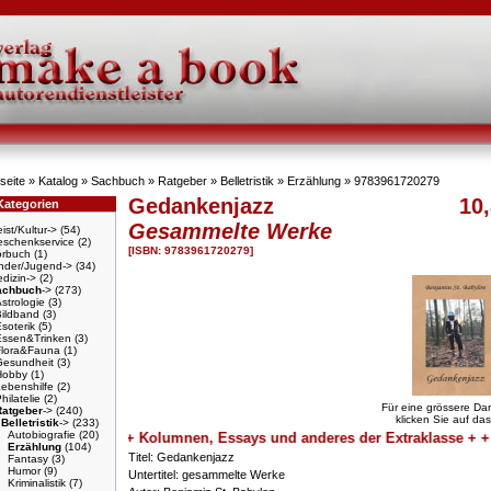
seite
»
Katalog
»
Sachbuch
»
Ratgeber
»
Belletristik
»
Erzählung
»
9783961720279
Gedankenjazz
10,
Kategorien
Gesammelte Werke
ist/Kultur->
(54)
schenkservice
(2)
[ISBN: 9783961720279]
örbuch
(1)
nder/Jugend->
(34)
dizin->
(2)
achbuch
->
(273)
strologie
(3)
Bildband
(3)
soterik
(5)
Essen&Trinken
(3)
Flora&Fauna
(1)
Gesundheit
(3)
Hobby
(1)
ebenshilfe
(2)
hilatelie
(2)
Für eine grössere Dar
Ratgeber
->
(240)
klicken Sie auf das
Belletristik
->
(233)
Autobiografie
(20)
+ + + Kolumnen, Essays und anderes der Extraklasse + + +
Erzählung
(104)
Titel: Gedankenjazz
Fantasy
(3)
Humor
(9)
Untertitel: gesammelte Werke
Kriminalistik
(7)