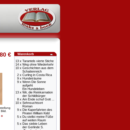
80 €
Warenkorb
13 x
Tarantels vierte Stiche
14 x
Weg ohne Wiederkehr
10 x
Geschichten aus dem
Schattenreich
2 x
Curling in Costa Rica
9 x
Hundeträume
9 x
Wenn Die Sonne
aufgeht
Ein Hundeleben
13 x
Wir, die Reinkarnation
der Schildbürger
8 x
Am Ende schuf Gott ...
10 x
Sehnsuchtsort
Roman
stellung
9 x
Die Kaperfahrten des
 Bild.
Piraten William Kidd
5 x
Du stellst meine Füße
auf weiten Raum
5 x
Das siebte Leben
der Gerlinde S.