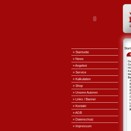
Start
» Startseite
» News
Ge
Ge
» Angebot
H
Ki
» Service
Me
S
» Kalkulation
A
» Shop
E
» Unsere Autoren
» Links / Banner
L
» Kontakt
P
» AGB
» Datenschutz
» Impressum