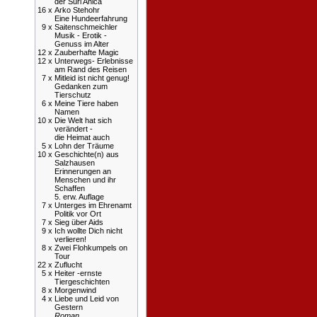
der Suri Anica
16 x
Arko Stehohr
Eine Hundeerfahrung
9 x
Saitenschmeichler
Musik - Erotik -
Genuss im Alter
12 x
Zauberhafte Magic
12 x
Unterwegs- Erlebnisse
am Rand des Reisen
7 x
Mitleid ist nicht genug!
Gedanken zum
Tierschutz
6 x
Meine Tiere haben
Namen
10 x
Die Welt hat sich
verändert -
die Heimat auch
5 x
Lohn der Träume
10 x
Geschichte(n) aus
Salzhausen
Erinnerungen an
Menschen und ihr
Schaffen
5. erw. Auflage
7 x
Unterges im Ehrenamt
Politik vor Ort
7 x
Sieg über Aids
9 x
Ich wollte Dich nicht
verlieren!
8 x
Zwei Flohkumpels on
Tour
22 x
Zuflucht
5 x
Heiter -ernste
Tiergeschichten
8 x
Morgenwind
4 x
Liebe und Leid von
Gestern
Roman