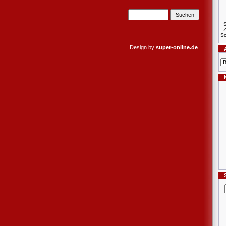
S
Sc
Design by
super-online.de