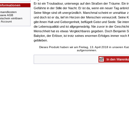
Er ist ein Troubadour, unterwegs auf den Straßen der Träume. Ein t
Informationen
Gefährte in der Stille der Nacht. Er ist da, wenn ein neuer Tag anbric
rsandkosten
Seine Wege sind oft unergründlich. Manchmal scheint er unnahbar z
nsere AGB
und doch ist er da, tief im Herzen der Menschen verwurzelt. Seine 
tschein einlösen
r Account
gibt ihnen Halt und Geborgenheit, beflügelt Geist und Seele. Sie inten
die Lebensqualität und ist allgegenwärtig. Nie zuvor in der Geschich
Menschheit hat es etwas Vergleichbares gegeben. Doch Benjamin St
Babylon, der Erlöser, ist trotz seines enormen Erfolges immer noch
geblieben.
Dieses Produkt haben wir am Freitag, 13. April 2018 in unseren Ka
aufgenommen.