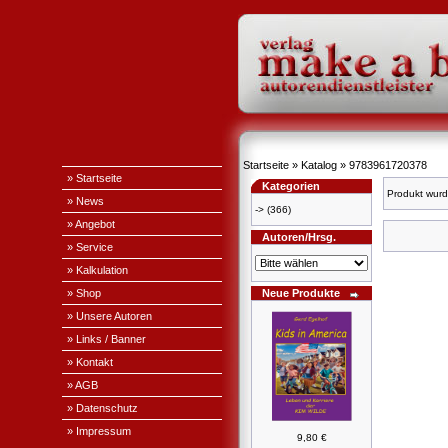
Startseite
»
Katalog
»
9783961720378
» Startseite
Kategorien
Produkt wurd
» News
->
(366)
» Angebot
Autoren/Hrsg.
» Service
» Kalkulation
» Shop
Neue Produkte
» Unsere Autoren
» Links / Banner
» Kontakt
» AGB
» Datenschutz
» Impressum
9,80 €