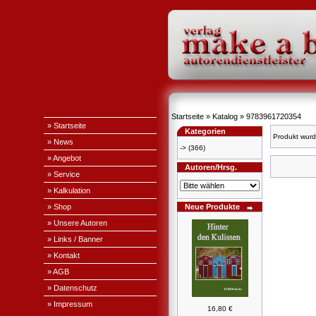
Startseite
»
Katalog
»
9783961720354
» Startseite
Kategorien
Produkt wurd
» News
->
(366)
» Angebot
Autoren/Hrsg.
» Service
» Kalkulation
» Shop
Neue Produkte
» Unsere Autoren
» Links / Banner
» Kontakt
» AGB
» Datenschutz
» Impressum
16,80 €