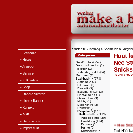
Startseite
»
Katalog
»
Sachbuch
»
Ratgeb
» Startseite
Hüüt k
Kategorien
» News
Nee St
Geist/Kultur->
(54)
Geschenkservice
(2)
» Angebot
Snicks
Hörbuch
(1)
Kinder/Jugend->
(34)
» Service
[ISBN: 9783
Medizin->
(2)
Sachbuch
->
(273)
» Kalkulation
Astrologie
(3)
Bildband
(3)
» Shop
Esoterik
(5)
Essen&Trinken
(3)
» Unsere Autoren
Flora&Fauna
(1)
Gesundheit
(3)
» Links / Banner
Hobby
(1)
Lebenshilfe
(2)
» Kontakt
Philatelie
(2)
Ratgeber
->
(240)
» AGB
Belletristik
->
(233)
Autobiografie
(20)
» Datenschutz
Erzählung
(104)
Fantasy
(3)
+ + + Nee Stücke
Humor
(9)
» Impressum
Titel: Hüüt k
Kriminalistik
(7)