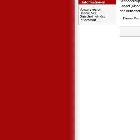
Schnaderhüpfe
Informationen
Kapitel „Kinn
Versandkosten
den kritische
Unsere AGB
Gutschein einlösen
Dieses Prod
Ihr Account