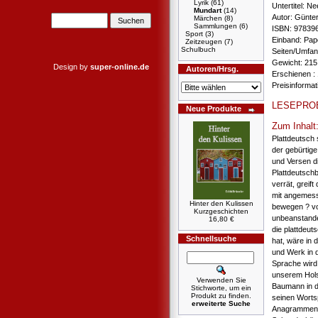
Lyrik
(61)
Untertitel: N
Mundart
(14)
Autor: Günt
Märchen
(8)
Sammlungen
(6)
ISBN: 97839
Sport
(3)
Einband: Pa
Zeitzeugen
(7)
Schulbuch
Seiten/Umfan
Gewicht: 215
Design by
super-online.de
Autoren/Hrsg.
Erschienen : 
Preisinforma
LESEPRO
Neue Produkte
Zum Inhalt
Plattdeutsch 
der gebürtig
und Versen d
Plattdeutschb
verrät, greif
mit angemess
Hinter den Kulissen
bewegen ? vor
Kurzgeschichten
unbeanstande
16,80 €
die plattdeut
Schnellsuche
hat, wäre in 
und Werk in 
Sprache wird 
unserem Holst
Verwenden Sie
Baumann in d
Stichworte, um ein
Produkt zu finden.
seinen Worts
erweiterte Suche
Anagrammen, 