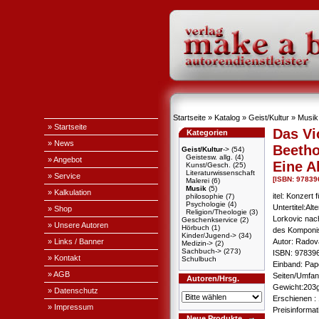
Startseite
»
Katalog
»
Geist/Kultur
»
Musik
» Startseite
Das Vi
Kategorien
» News
Beeth
Geist/Kultur
->
(54)
Geistesw. allg.
(4)
» Angebot
Eine A
Kunst/Gesch.
(25)
Literaturwissenschaft
» Service
[ISBN: 9783
Malerei
(6)
Musik
(5)
» Kalkulation
itel: Konzert
philosophie
(7)
Psychologie
(4)
Untertitel:Al
» Shop
Religion/Theologie
(3)
Lorkovic na
Geschenkservice
(2)
» Unsere Autoren
Hörbuch
(1)
des Komponi
Kinder/Jugend->
(34)
» Links / Banner
Autor: Radov
Medizin->
(2)
Sachbuch->
(273)
ISBN: 97839
» Kontakt
Schulbuch
Einband: Pap
» AGB
Seiten/Umfang
Autoren/Hrsg.
Gewicht:203g
» Datenschutz
Erschienen : 
» Impressum
Preisinforma
Neue Produkte