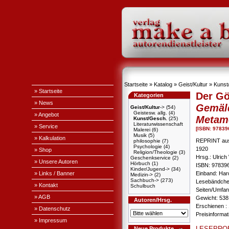
Startseite
»
Katalog
»
Geist/Kultur
»
Kunst
» Startseite
Der Gö
Kategorien
» News
Gemäld
Geist/Kultur
->
(54)
Geistesw. allg.
(4)
» Angebot
Metam
Kunst/Gesch.
(25)
Literaturwissenschaft
» Service
[ISBN: 9783
Malerei
(6)
Musik
(5)
» Kalkulation
REPRINT aus
philosophie
(7)
Psychologie
(4)
1920
» Shop
Religion/Theologie
(3)
Hrsg.: Ulrich
Geschenkservice
(2)
» Unsere Autoren
Hörbuch
(1)
ISBN: 97839
Kinder/Jugend->
(34)
» Links / Banner
Einband: Har
Medizin->
(2)
Sachbuch->
(273)
Lesebändche
» Kontakt
Schulbuch
Seiten/Umfan
» AGB
Gewicht: 538
Autoren/Hrsg.
Erschienen : 
» Datenschutz
Preisinforma
» Impressum
LESEPRO
Neue Produkte