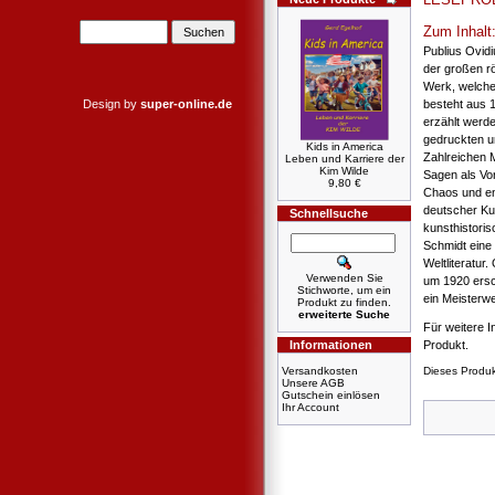
Zum Inhalt
Publius Ovidi
der großen r
Werk, welche
Design by
super-online.de
besteht aus 
erzählt werd
gedruckten un
Kids in America
Zahlreichen 
Leben und Karriere der
Kim Wilde
Sagen als Vo
9,80 €
Chaos und en
deutscher Ku
Schnellsuche
kunsthistori
Schmidt eine 
Weltliteratur
Verwenden Sie
um 1920 ersc
Stichworte, um ein
ein Meisterw
Produkt zu finden.
erweiterte Suche
Für weitere I
Informationen
Produkt.
Versandkosten
Dieses Produ
Unsere AGB
Gutschein einlösen
Ihr Account