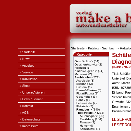
Startseite
»
Katalog
»
Sachbuch
»
Ratgeb
» Startseite
Schäfe
Kategorien
» News
Diagn
Geist/Kultur->
(54)
Geschenkservice
(2)
» Angebot
[ISBN: 9783
Hörbuch
(1)
Kinder/Jugend->
(34)
» Service
Titel: Schäfer
Medizin->
(2)
Sachbuch
->
(273)
Untertitel: 
» Kalkulation
Astrologie
(3)
Autor: Martin
Bildband
(3)
» Shop
Esoterik
(5)
ISBN: 97839
Essen&Trinken
(3)
» Unsere Autoren
Einband: Pa
Flora&Fauna
(1)
Gesundheit
(3)
Seiten/Umfan
» Links / Banner
Hobby
(1)
Gewicht: 232
Lebenshilfe
(2)
» Kontakt
Philatelie
(2)
Erschienen : 
Ratgeber
->
(240)
Preisinforma
» AGB
Belletristik
->
(233)
Autobiografie
(20)
LESEPRO
» Datenschutz
Erzählung
(104)
Fantasy
(3)
LESEPRO
Humor
(9)
» Impressum
Kriminalistik
(7)