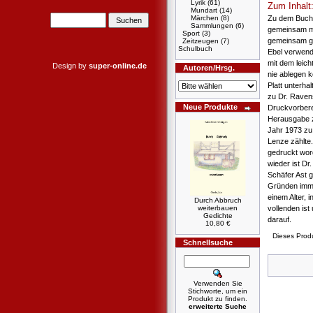
Lyrik
(61)
Zum Inhalt
Mundart
(14)
Märchen
(8)
Zu dem Buch 
Sammlungen
(6)
gemeinsam mi
Sport
(3)
gemeinsam ge
Zeitzeugen
(7)
Schulbuch
Ebel verwend
mit dem leic
Design by
super-online.de
Autoren/Hrsg.
nie ablegen k
Platt unterha
zu Dr. Rave
Neue Produkte
Druckvorbere
Herausgabe z
Jahr 1973 zu 
Lenze zählte
gedruckt wor
wieder ist Dr
Schäfer Ast g
Gründen immer
einem Alter, 
Durch Abbruch
weiterbauen
vollenden ist
Gedichte
darauf.
10,80 €
Dieses Prod
Schnellsuche
Verwenden Sie
Stichworte, um ein
Produkt zu finden.
erweiterte Suche