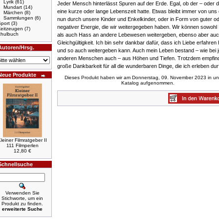
Lyrik
(61)
Jeder Mensch hinterlässt Spuren auf der Erde. Egal, ob der – oder d
Mundart
(14)
eine kurze oder lange Lebens­zeit hatte. Etwas bleibt immer von uns
Märchen
(8)
Sammlungen
(6)
nun durch unsere Kinder und Enkelkinder, oder in Form von guter o
port
(3)
negativer Energie, die wir weiterge­geben haben. Wir können sowohl
Zeitzeugen
(7)
hulbuch
als auch Hass an andere Lebewesen weitergeben, ebenso aber au
Gleichgültigkeit. Ich bin sehr dankbar dafür, dass ich Liebe erfahren
Autoren/Hrsg.
und so auch weitergeben kann. Auch mein Leben bestand – wie bei
anderen Menschen auch – aus Höhen und Tiefen. Trotzdem empfind
große Dankbarkeit für all die wunder­baren Dinge, die ich erleben durf
Neue Produkte
Dieses Produkt haben wir am Donnerstag, 09. November 2023 in u
Katalog aufgenommen.
leiner Filmratgeber II
111 Filmperlen
12,80 €
Schnellsuche
Verwenden Sie
Stichworte, um ein
Produkt zu finden.
erweiterte Suche