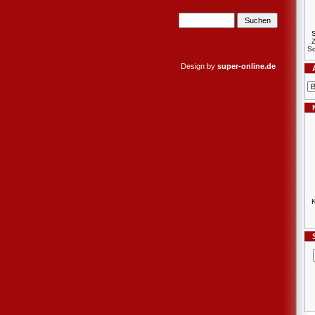
S
Sc
Design by
super-online.de
K