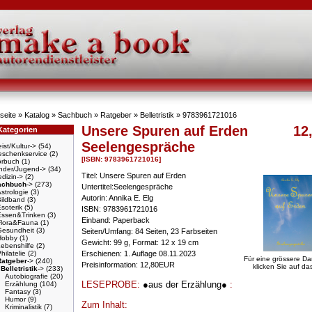
seite
»
Katalog
»
Sachbuch
»
Ratgeber
»
Belletristik
»
9783961721016
Unsere Spuren auf Erden
12
Kategorien
Seelengespräche
ist/Kultur->
(54)
schenkservice
(2)
[ISBN: 9783961721016]
örbuch
(1)
nder/Jugend->
(34)
Titel: Unsere Spuren auf Erden
dizin->
(2)
achbuch
->
(273)
Untertitel:Seelengespräche
strologie
(3)
Autorin: Annika E. Elg
Bildband
(3)
soterik
(5)
ISBN: 9783961721016
Essen&Trinken
(3)
Einband: Paperback
Flora&Fauna
(1)
Gesundheit
(3)
Seiten/Umfang: 84 Seiten, 23 Farbseiten
Hobby
(1)
Gewicht: 99 g, Format: 12 x 19 cm
ebenshilfe
(2)
hilatelie
(2)
Erschienen: 1. Auflage 08.11.2023
Für eine grössere Da
Ratgeber
->
(240)
Preisinformation: 12,80EUR
klicken Sie auf das
Belletristik
->
(233)
Autobiografie
(20)
LESEPROBE:
●aus der Erzählung●
:
Erzählung
(104)
Fantasy
(3)
Humor
(9)
Zum Inhalt:
Kriminalistik
(7)