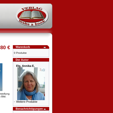
,80 €
Warenkorb
0 Produkte
Der Autor
Elg, Annika E.
rstellung
 Bild.
-
Weitere Produkte
Benachrichtigungen