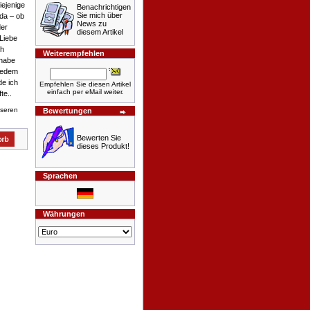
iejenige
Benachrichtigen
Sie mich über
 da – ob
News zu
der
diesem Artikel
 Liebe
ch
Weiterempfehlen
 habe
 jedem
e ich
Empfehlen Sie diesen Artikel
einfach per eMail weiter.
te..
nseren
Bewertungen
Bewerten Sie
dieses Produkt!
Sprachen
Währungen