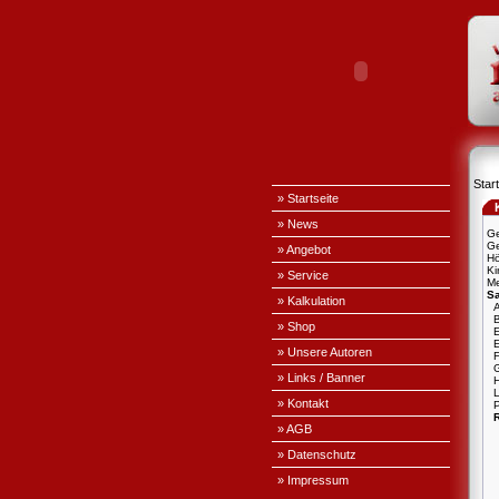
Start
» Startseite
» News
Ge
Ge
» Angebot
H
Ki
» Service
Me
S
» Kalkulation
A
» Shop
E
» Unsere Autoren
» Links / Banner
L
» Kontakt
P
» AGB
» Datenschutz
» Impressum