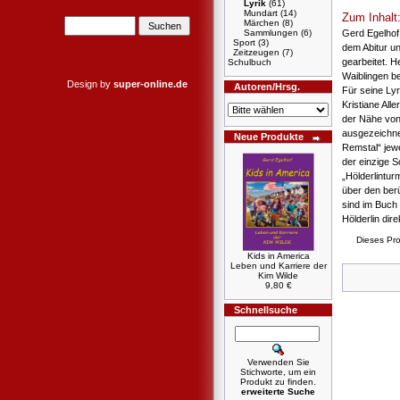
Lyrik
(61)
Mundart
(14)
Zum Inhalt
Märchen
(8)
Gerd Egelhof
Sammlungen
(6)
Sport
(3)
dem Abitur u
Zeitzeugen
(7)
gearbeitet. H
Schulbuch
Waiblingen be
Design by
super-online.de
Autoren/Hrsg.
Für seine Lyr
Kristiane All
der Nähe vo
ausgezeichne
Neue Produkte
Remstal“ jewe
der einzige S
„Hölderlintur
über den ber
sind im Buch 
Hölderlin di
Dieses Pro
Kids in America
Leben und Karriere der
Kim Wilde
9,80 €
Schnellsuche
Verwenden Sie
Stichworte, um ein
Produkt zu finden.
erweiterte Suche