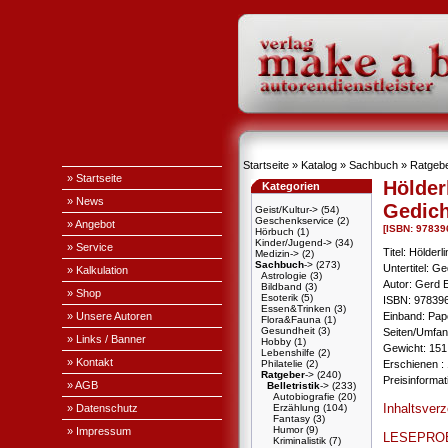
Startseite
»
Katalog
»
Sachbuch
»
Ratgeb
» Startseite
Hölder
Kategorien
» News
Gedich
Geist/Kultur->
(54)
Geschenkservice
(2)
» Angebot
[ISBN: 9783
Hörbuch
(1)
Kinder/Jugend->
(34)
» Service
Titel: Hölderl
Medizin->
(2)
Sachbuch
->
(273)
Untertitel: G
» Kalkulation
Astrologie
(3)
Autor: Gerd 
Bildband
(3)
» Shop
Esoterik
(5)
ISBN: 97839
Essen&Trinken
(3)
» Unsere Autoren
Einband: Pa
Flora&Fauna
(1)
Gesundheit
(3)
Seiten/Umfan
» Links / Banner
Hobby
(1)
Gewicht: 151
Lebenshilfe
(2)
» Kontakt
Philatelie
(2)
Erschienen : 
Ratgeber
->
(240)
Preisinforma
» AGB
Belletristik
->
(233)
Autobiografie
(20)
Inhaltsver
» Datenschutz
Erzählung
(104)
Fantasy
(3)
Humor
(9)
» Impressum
LESEPRO
Kriminalistik
(7)