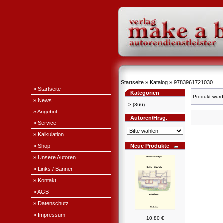
Startseite
»
Katalog
»
9783961721030
» Startseite
Kategorien
Produkt wurd
» News
->
(366)
» Angebot
Autoren/Hrsg.
» Service
» Kalkulation
» Shop
Neue Produkte
» Unsere Autoren
» Links / Banner
» Kontakt
» AGB
» Datenschutz
» Impressum
10,80 €