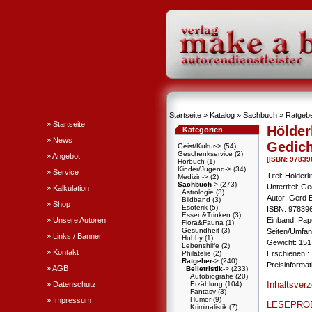
Startseite
»
Katalog
»
Sachbuch
»
Ratgeb
» Startseite
Hölder
Kategorien
» News
Gedich
Geist/Kultur->
(54)
Geschenkservice
(2)
» Angebot
[ISBN: 9783
Hörbuch
(1)
Kinder/Jugend->
(34)
» Service
Titel: Hölderl
Medizin->
(2)
Sachbuch
->
(273)
Untertitel: G
» Kalkulation
Astrologie
(3)
Autor: Gerd 
Bildband
(3)
» Shop
Esoterik
(5)
ISBN: 97839
Essen&Trinken
(3)
» Unsere Autoren
Einband: Pa
Flora&Fauna
(1)
Gesundheit
(3)
Seiten/Umfan
» Links / Banner
Hobby
(1)
Gewicht: 151
Lebenshilfe
(2)
» Kontakt
Philatelie
(2)
Erschienen : 
Ratgeber
->
(240)
Preisinforma
» AGB
Belletristik
->
(233)
Autobiografie
(20)
Inhaltsver
» Datenschutz
Erzählung
(104)
Fantasy
(3)
Humor
(9)
» Impressum
LESEPRO
Kriminalistik
(7)