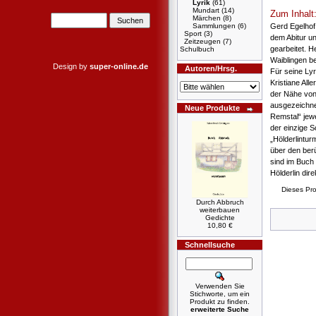
Lyrik
(61)
Mundart
(14)
Zum Inhalt
Märchen
(8)
Gerd Egelhof
Sammlungen
(6)
Sport
(3)
dem Abitur u
Zeitzeugen
(7)
gearbeitet. H
Schulbuch
Waiblingen be
Design by
super-online.de
Autoren/Hrsg.
Für seine Lyr
Kristiane All
der Nähe vo
ausgezeichne
Neue Produkte
Remstal“ jewe
der einzige S
„Hölderlintur
über den ber
sind im Buch 
Hölderlin di
Dieses Pro
Durch Abbruch
weiterbauen
Gedichte
10,80 €
Schnellsuche
Verwenden Sie
Stichworte, um ein
Produkt zu finden.
erweiterte Suche