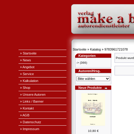
Startseite
»
Katalog
»
9783961721078
» Startseite
Kategorien
Produkt wurd
» News
->
(366)
» Angebot
Autoren/Hrsg.
» Service
» Kalkulation
» Shop
Neue Produkte
» Unsere Autoren
» Links / Banner
» Kontakt
» AGB
» Datenschutz
» Impressum
10,80 €