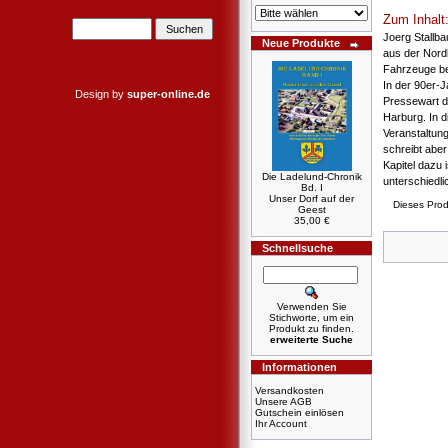
Zum Inhalt
Joerg Stallba
Neue Produkte
aus der Nordh
Fahrzeuge be
In der 90er-J
Design by
super-online.de
Pressewart 
Harburg. In d
Veranstaltung
schreibt abe
Kapitel dazu 
Die Ladelund-Chronik
unterschiedl
Bd. I
Unser Dorf auf der
Dieses Prod
Geest
35,00 €
Schnellsuche
Verwenden Sie
Stichworte, um ein
Produkt zu finden.
erweiterte Suche
Informationen
Versandkosten
Unsere AGB
Gutschein einlösen
Ihr Account