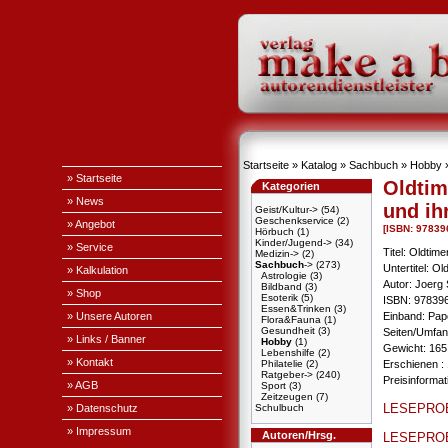
Startseite
»
Katalog
»
Sachbuch
»
Hobby
» Startseite
Oldtim
Kategorien
» News
und ih
Geist/Kultur->
(54)
Geschenkservice
(2)
» Angebot
[ISBN: 9783
Hörbuch
(1)
Kinder/Jugend->
(34)
» Service
Titel: Oldtim
Medizin->
(2)
Sachbuch
->
(273)
Untertitel: Ol
» Kalkulation
Astrologie
(3)
Autor: Joerg 
Bildband
(3)
» Shop
Esoterik
(5)
ISBN: 97839
Essen&Trinken
(3)
» Unsere Autoren
Einband: Pa
Flora&Fauna
(1)
Gesundheit
(3)
Seiten/Umfang
» Links / Banner
Hobby
(1)
Gewicht: 165
Lebenshilfe
(2)
» Kontakt
Philatelie
(2)
Erschienen : 
Ratgeber->
(240)
Preisinforma
» AGB
Sport
(3)
Zeitzeugen
(7)
LESEPRO
» Datenschutz
Schulbuch
» Impressum
Autoren/Hrsg.
LESEPRO