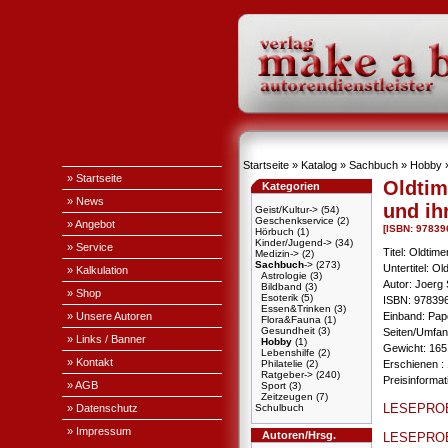
Startseite
»
Katalog
»
Sachbuch
»
Hobby
» Startseite
Oldtim
Kategorien
» News
und ih
Geist/Kultur->
(54)
Geschenkservice
(2)
» Angebot
[ISBN: 9783
Hörbuch
(1)
Kinder/Jugend->
(34)
» Service
Titel: Oldtim
Medizin->
(2)
Sachbuch
->
(273)
Untertitel: Ol
» Kalkulation
Astrologie
(3)
Autor: Joerg 
Bildband
(3)
» Shop
Esoterik
(5)
ISBN: 97839
Essen&Trinken
(3)
» Unsere Autoren
Einband: Pa
Flora&Fauna
(1)
Gesundheit
(3)
Seiten/Umfang
» Links / Banner
Hobby
(1)
Gewicht: 165
Lebenshilfe
(2)
» Kontakt
Philatelie
(2)
Erschienen : 
Ratgeber->
(240)
Preisinforma
» AGB
Sport
(3)
Zeitzeugen
(7)
LESEPRO
» Datenschutz
Schulbuch
» Impressum
Autoren/Hrsg.
LESEPRO