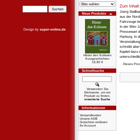
Zum Inhalt
Joerg Stallba
Neue Produkte
aus der Nordh
Fahrzeuge be
In der 90er-J
Design by
super-online.de
Pressewart 
Harburg. In d
Veranstaltung
schreibt abe
Kapitel dazu 
Hinter den Kulissen
unterschiedl
Kurzgeschichten
16,80 €
Dieses Prod
Schnellsuche
Verwenden Sie
Stichworte, um ein
Produkt zu finden.
erweiterte Suche
Informationen
Versandkosten
Unsere AGB
Gutschein einlösen
Ihr Account