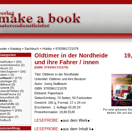
seite
»
Katalog
»
Sachbuch
»
Hobby
»
9783961721078
Oldtimer in der Nordheide
19
Kategorien
und ihre Fahrer / innen
ist/Kultur->
(54)
schenkservice
(2)
[ISBN: 9783961721078]
örbuch
(1)
nder/Jugend->
(34)
Titel: Oldtimer in der Nordheide
dizin->
(2)
achbuch
->
(273)
Untertitel: Oldtimer und ihre Besitzer
strologie
(3)
Autor: Joerg Stallbaum
Bildband
(3)
soterik
(5)
ISBN: 9783961721078
Essen&Trinken
(3)
Einband: Paperback
Flora&Fauna
(1)
Gesundheit
(3)
Seiten/Umfang: 74 Seiten, 50 Farbseiten
Hobby
(1)
Gewicht: 165 g, Format: 17 x 24 cm
ebenshilfe
(2)
hilatelie
(2)
Erschienen : 1. Auflage 02.05.24
Für eine grössere Da
Ratgeber->
(240)
Preisinformation: 19,80 EUR
klicken Sie auf das
port
(3)
Zeitzeugen
(7)
LESEPROBE:
●aus dem Werk●
:
hulbuch
Autoren/Hrsg.
LESEPROBE:
●aus dem Inhalt k●
: