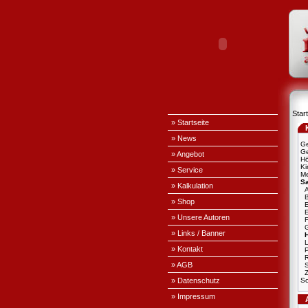
Start
» Startseite
» News
Ge
Ge
» Angebot
H
Ki
» Service
Me
S
» Kalkulation
A
» Shop
E
» Unsere Autoren
» Links / Banner
L
» Kontakt
P
» AGB
S
» Datenschutz
Sc
» Impressum