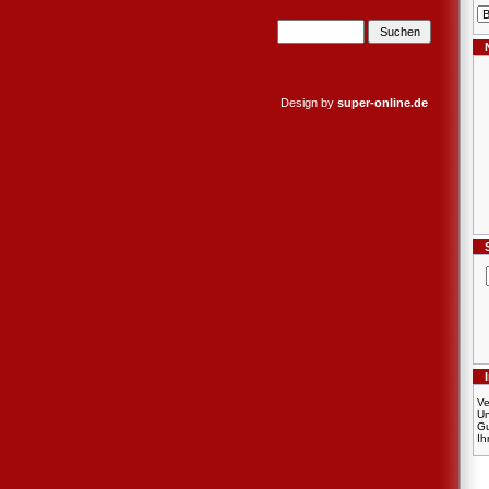
Design by
super-online.de
Ve
U
Gu
Ih