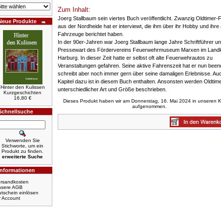
Zum Inhalt:
Joerg Stallbaum sein viertes Buch veröffentlicht. Zwanzig Oldtimer
Neue Produkte
aus der Nordheide hat er interviewt, die ihm über ihr Hobby und ihre 
Fahrzeuge berichtet haben.
In der 90er-Jahren war Joerg Stallbaum lange Jahre Schriftführer u
Pressewart des Fördervereins Feuerwehrmuseum Marxen im Landk
Harburg. In dieser Zeit hatte er selbst oft alte Feuerwehrautos zu
Veranstaltungen gefahren. Seine aktive Fahrenszeit hat er nun been
schreibt aber noch immer gern über seine damaligen Erlebnisse. Auc
Kapitel dazu ist in diesem Buch enthalten. Ansonsten werden Oldtim
Hinter den Kulissen
unterschiedlicher Art und Größe beschrieben.
Kurzgeschichten
16,80 €
Dieses Produkt haben wir am Donnerstag, 16. Mai 2024 in unseren K
aufgenommen.
Schnellsuche
Verwenden Sie
Stichworte, um ein
Produkt zu finden.
erweiterte Suche
Informationen
rsandkosten
nsere AGB
tschein einlösen
r Account