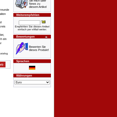
Sie mich über
News zu
diesem Artikel
-Freunde
alten
Weiterempfehlen
nd
reis
Empfehlen Sie diesen Artikel
einfach per eMail weiter.
det,
Bewertungen
h ein
er
Bewerten Sie
dieses Produkt!
atalog
Sprachen
Währungen