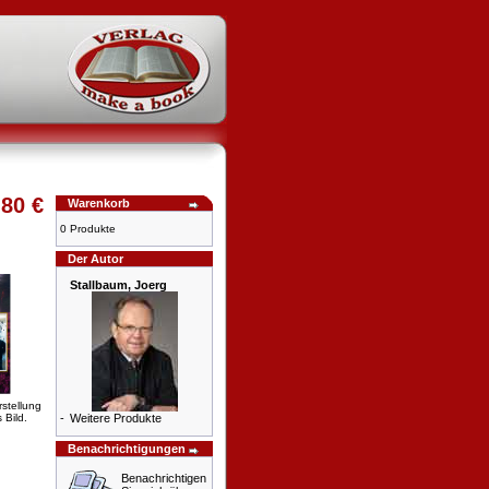
,80 €
Warenkorb
0 Produkte
Der Autor
Stallbaum, Joerg
rstellung
 Bild.
-
Weitere Produkte
Benachrichtigungen
Benachrichtigen