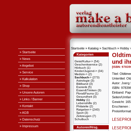
Startseite
»
Katalog
»
Sachbuch
»
Hobby
» Startseite
Oldtim
Kategorien
» News
und ih
Geist/Kultur->
(54)
Geschenkservice
(2)
» Angebot
[ISBN: 9783
Hörbuch
(1)
Kinder/Jugend->
(34)
» Service
Titel: Oldtim
Medizin->
(2)
Sachbuch
->
(273)
Untertitel: Ol
» Kalkulation
Astrologie
(3)
Autor: Joerg 
Bildband
(3)
» Shop
Esoterik
(5)
ISBN: 97839
Essen&Trinken
(3)
» Unsere Autoren
Einband: Pa
Flora&Fauna
(1)
Gesundheit
(3)
Seiten/Umfang
» Links / Banner
Hobby
(1)
Gewicht: 165
Lebenshilfe
(2)
» Kontakt
Philatelie
(2)
Erschienen : 
Ratgeber->
(240)
Preisinforma
» AGB
Sport
(3)
Zeitzeugen
(7)
LESEPRO
» Datenschutz
Schulbuch
» Impressum
Autoren/Hrsg.
LESEPRO