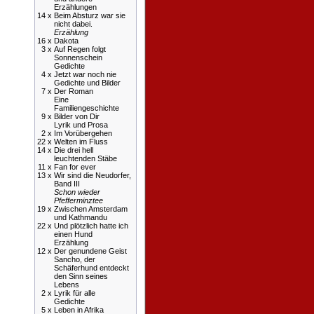
Erzählungen
14 x
Beim Absturz war sie
nicht dabei.
Erzählung
16 x
Dakota
3 x
Auf Regen folgt
Sonnenschein
Gedichte
4 x
Jetzt war noch nie
Gedichte und Bilder
7 x
Der Roman
Eine
Familiengeschichte
9 x
Bilder von Dir
Lyrik und Prosa
2 x
Im Vorübergehen
22 x
Welten im Fluss
14 x
Die drei hell
leuchtenden Stäbe
11 x
Fan for ever
13 x
Wir sind die Neudorfer,
Band III
Schon wieder
Pfefferminztee
19 x
Zwischen Amsterdam
und Kathmandu
22 x
Und plötzlich hatte ich
einen Hund
Erzählung
12 x
Der genundene Geist
Sancho, der
Schäferhund entdeckt
den Sinn seines
Lebens
2 x
Lyrik für alle
Gedichte
5 x
Leben in Afrika