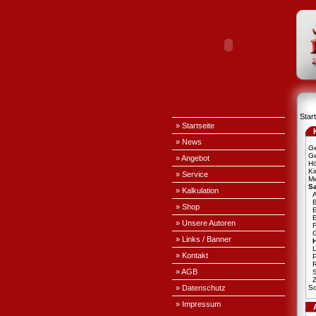
Start
» Startseite
» News
Ge
Ge
» Angebot
H
Ki
» Service
Me
S
» Kalkulation
A
» Shop
E
» Unsere Autoren
» Links / Banner
L
» Kontakt
P
» AGB
S
» Datenschutz
Sc
» Impressum