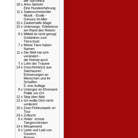
der Suri Anica
18 x
Arko Stehohr
Eine Hundeerfahrung
11 x
Saitenschmeichler
Musik - Erotik -
Genuss im Alter
15 x
Zauberhafte Magic
15 x
Unterwegs- Erlebnisse
am Rand des Reisen
8 x
Mitleid ist nicht genug!
Gedanken zum
Tierschutz
7 x
Meine Tiere haben
Namen
11 x
Die Welt hat sich
verändert -
die Heimat auch
7 x
Lohn der Träume
14 x
Geschichte(n) aus
Salzhausen
Erinnerungen an
Menschen und ihr
Schaffen
5. erw. Auflage
8 x
Unterges im Ehrenamt
Politik vor Ort
12 x
Sieg über Aids
13 x
Ich wollte Dich nicht
verlieren!
10 x
Zwei Flohkumpels on
Tour
24 x
Zuflucht
6 x
Heiter -ernste
Tiergeschichten
14 x
Morgenwind
6 x
Liebe und Leid von
Gestern
Roman