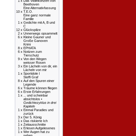
1 x
Das Violinkonzert von
Beethoven
Eine Alternativfassung
10 x
T.E.O.
Eine ganz normale
Familie
1 x
Gedichte mit A, B und
C
12 x
Glückspilze
2 x
Unnerwegs opsammelt
6 x
Kleine Gauner und
Große Ganoven
Krimi
8 x
EPHATA
6 x
Notizen zum
Tierschutz
9 x
Von den Wegen
weisser Rosen
3 x
Ein Lächeln von dir, ein
Lächeln von mir
1 x
Sportidole I
Steffi Graf
8 x
Auf den Spuren einer
Legende
6 x
Träume können fliegen
6 x
Erste Erfahrungen
1 x
... und scheinbar
absichtslos •
Gedichtezyklus in drei
Kapiteln
1 x
Einmal Paradies und
zurück
3 x
Der 5. König
1 x
Das riskierte Ich
1 x
Zeitausschnitte
1 x
Erlesen Aufgelesenes
1 x
Wer Augen hat zu
sehen