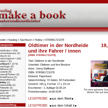
seite
»
Katalog
»
Sachbuch
»
Hobby
»
9783961721078
Oldtimer in der Nordheide
19,
Kategorien
und ihre Fahrer / innen
ist/Kultur->
(54)
schenkservice
(2)
[ISBN: 9783961721078]
örbuch
(1)
nder/Jugend->
(34)
Titel: Oldtimer in der Nordheide
dizin->
(2)
achbuch
->
(273)
Untertitel: Oldtimer und ihre Besitzer
strologie
(3)
Autor: Joerg Stallbaum
Bildband
(3)
soterik
(5)
ISBN: 9783961721078
Essen&Trinken
(3)
Einband: Paperback
Flora&Fauna
(1)
Gesundheit
(3)
Seiten/Umfang: 74 Seiten, 50 Farbseiten
Hobby
(1)
Gewicht: 165 g, Format: 17 x 24 cm
ebenshilfe
(2)
hilatelie
(2)
Erschienen : 1. Auflage 02.05.24
Für eine grössere Dar
Ratgeber->
(240)
Preisinformation: 19,80 EUR
klicken Sie auf das
port
(3)
Zeitzeugen
(7)
LESEPROBE:
●aus dem Werk●
:
hulbuch
Autoren/Hrsg.
LESEPROBE:
●aus dem Inhalt k●
: