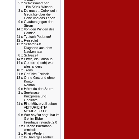
5 x
Schlossmärchen
- Ein Stück Winsen
3 x
Du musst ›Cello‹ sein
Gedichte über die
Liebe und das Leben
9 x
Glauben gegen den
Strom
14 x
Von den Winden des
Camino
11 x
Typisch Podenco!
12 x
Reiseglut
13 x
Schäfer Ast
Diagnose aus dem
Nackenhaar
8 x
Schleizeit
14 x
Erwin, ein Lausbub
14 x
Gestern (noch) war
alles anders
10 x
Trens
11 x
Gefühlte Freiheit
13 x
Ohne Gott und ohne
Konto
Roman
9 x
Hörst du den Sturm
2 x
Seelenasyl
Kurzprosa und
Gedichte
11 x
Eine Mütze voll Leben
ABITURIENTIA
MCMLVIII O I c
9 x
Wer Asyflut sagt, hat im
Gehirn Ebbe
Irrenhaus reloadet 2.0
7 x
Lusche Baermann
ermittelt
2 x
Rhein-Perlen
7 x
In Unvergessenheit