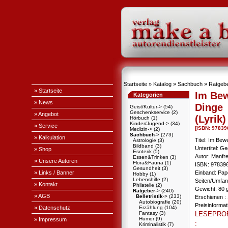
Startseite
»
Katalog
»
Sachbuch
»
Ratgeb
» Startseite
Im Bew
Kategorien
» News
Dinge
Geist/Kultur->
(54)
Geschenkservice
(2)
» Angebot
(Lyrik)
Hörbuch
(1)
Kinder/Jugend->
(34)
» Service
[ISBN: 9783
Medizin->
(2)
Sachbuch
->
(273)
» Kalkulation
Titel: Im Bew
Astrologie
(3)
Bildband
(3)
Untertitel: G
» Shop
Esoterik
(5)
Autor: Manfr
Essen&Trinken
(3)
» Unsere Autoren
Flora&Fauna
(1)
ISBN: 97839
Gesundheit
(3)
» Links / Banner
Einband: Pa
Hobby
(1)
Lebenshilfe
(2)
Seiten/Umfan
» Kontakt
Philatelie
(2)
Gewicht: 80 
Ratgeber
->
(240)
» AGB
Belletristik
->
(233)
Erschienen : 
Autobiografie
(20)
Preisinforma
» Datenschutz
Erzählung
(104)
Fantasy
(3)
LESEPRO
Humor
(9)
» Impressum
:
Kriminalistik
(7)