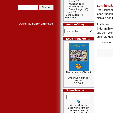
Lyrik
(61)
Mundart
(14)
Zum Inhalt
Märchen
(8)
Sammlungen
(6)
Das Eingesc
Sport
(3)
jeden Augenb
Zeitzeugen
(7)
Schulbuch
sich auf den 
Design by
super-online.de
Autoren/Hrsg.
Rhythmus
findet im Be
aus dem Wor
unter die Ha
Neue Produkte
Dieses Pr
Die Ladelund-Chronik
Bd. I
Unser Dorf auf der
Geest
35,00 €
Schnellsuche
Verwenden Sie
Stichworte, um ein
Produkt zu finden.