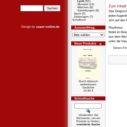
Lyrik
(61)
Mundart
(14)
Zum Inhalt
Märchen
(8)
Sammlungen
(6)
Das Eingesc
Sport
(3)
jeden Augenb
Zeitzeugen
(7)
Schulbuch
sich auf den 
Design by
super-online.de
Autoren/Hrsg.
Rhythmus
findet im Be
aus dem Wor
unter die Ha
Neue Produkte
Dieses Pr
Durch Abbruch
weiterbauen
Gedichte
10,80 €
Schnellsuche
Verwenden Sie
Stichworte, um ein
Produkt zu finden.
erweiterte Suche