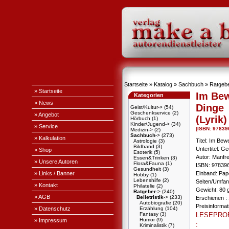
Startseite
»
Katalog
»
Sachbuch
»
Ratgeb
» Startseite
Im Bew
Kategorien
» News
Dinge
Geist/Kultur->
(54)
Geschenkservice
(2)
» Angebot
(Lyrik)
Hörbuch
(1)
Kinder/Jugend->
(34)
» Service
[ISBN: 9783
Medizin->
(2)
Sachbuch
->
(273)
» Kalkulation
Titel: Im Bew
Astrologie
(3)
Bildband
(3)
Untertitel: G
» Shop
Esoterik
(5)
Autor: Manfr
Essen&Trinken
(3)
» Unsere Autoren
Flora&Fauna
(1)
ISBN: 97839
Gesundheit
(3)
» Links / Banner
Einband: Pa
Hobby
(1)
Lebenshilfe
(2)
Seiten/Umfan
» Kontakt
Philatelie
(2)
Gewicht: 80 
Ratgeber
->
(240)
» AGB
Belletristik
->
(233)
Erschienen : 
Autobiografie
(20)
Preisinforma
» Datenschutz
Erzählung
(104)
Fantasy
(3)
LESEPRO
Humor
(9)
» Impressum
:
Kriminalistik
(7)